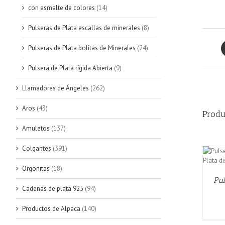
con esmalte de colores
(14)
Pulseras de Plata escallas de minerales
(8)
Pulseras de Plata bolitas de Minerales
(24)
Pulsera de Plata rígida Abierta
(9)
Llamadores de Ángeles
(262)
Aros
(43)
Produ
Amuletos
(137)
Colgantes
(391)
AÑADIR AL CARRITO
/
QUICK VIEW
Orgonitas
(18)
Pul
Cadenas de plata 925
(94)
Productos de Alpaca
(140)