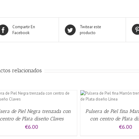
Compartir En
Twitear este
Facebook
producto
ctos relacionados
AÑADIR AL CARRITO
/
QUICK VIEW
AÑADIR AL CARRITO
/
sera de Piel Negra trenzada con
Pulsera de Piel fina Ma
centro de Plata diseño Claves
con centro de Plata d
€
6.00
€
6.00