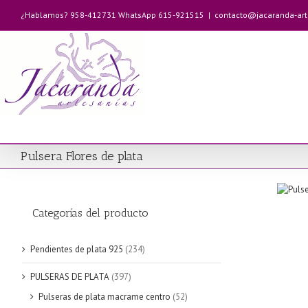
Saltar
¿Hablamos? 958-412731 WhatsApp 615-921515
|
contacto@jacaranda-ar
al
contenido
Pulsera Flores de plata
Categorías del producto
Pendientes de plata 925
(234)
PULSERAS DE PLATA
(397)
Pulseras de plata macrame centro
(52)