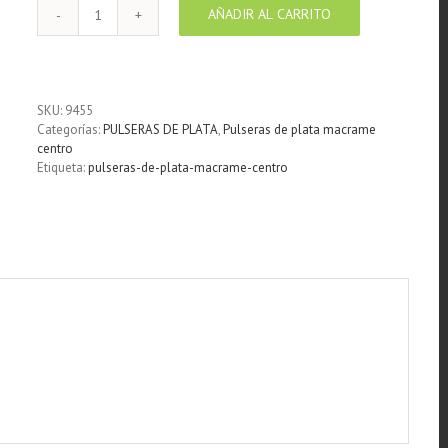
AÑADIR AL CARRITO
Pulsera
Flores
de
plata
cantidad
SKU:
9455
Categorías:
PULSERAS DE PLATA
,
Pulseras de plata macrame
centro
Etiqueta:
pulseras-de-plata-macrame-centro