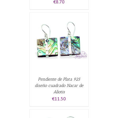
€
8.70
CARRITO
/
Pendiente de Plata 925
diseño cuadrado Nacar de
Aliotis
€
11.50