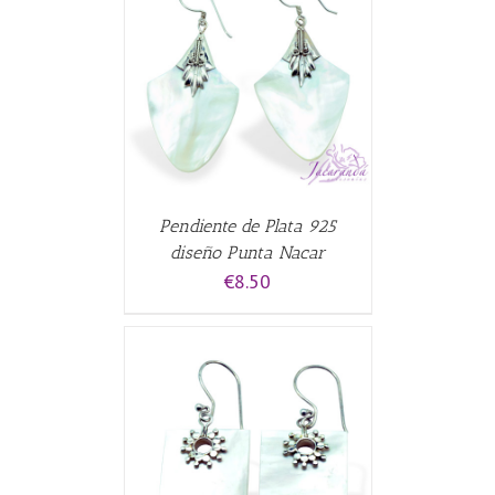
CARRITO
/
Pendiente de Plata 925
diseño Punta Nacar
€
8.50
CARRITO
/