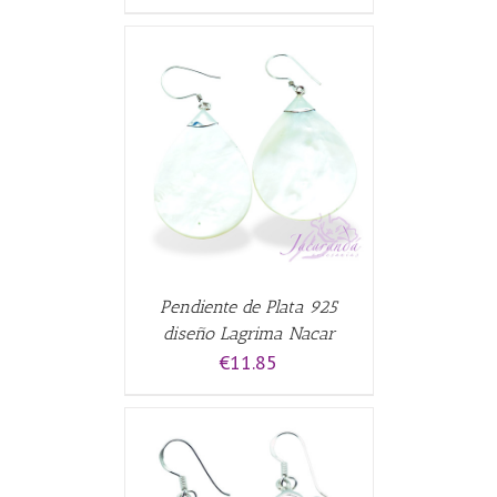
CARRITO
/
Pendiente de Plata 925
diseño Lagrima Nacar
€
11.85