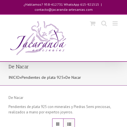
Saltar
¿Hablamos? 958-412731 WhatsApp 615-921515
|
al
contacto@jacaranda-artesanias.com
contenido
De Nacar
INICIO
»
Pendientes de plata 925
»
De Nacar
De Nacar
Pendientes de plata 925 con minerales y Piedras Semi preciosas,
realizados a mano por expertos joyeros.