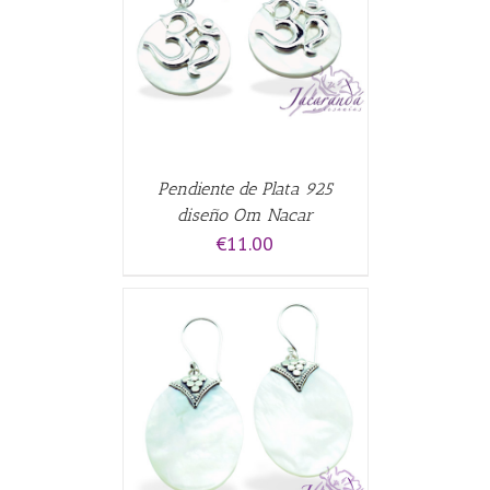
CARRITO
/
Pendiente de Plata 925
diseño Om Nacar
€
11.00
ALLES