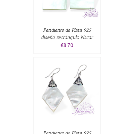
Pendiente de Plata 925
diseño rectángulo Nacar
€
8.70
ALLES
Pendiente de Plata 925