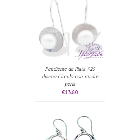
ALLES
Pendiente de Plata 925
diseño Circulo con madre
perla
€
13.80
CARRITO
/