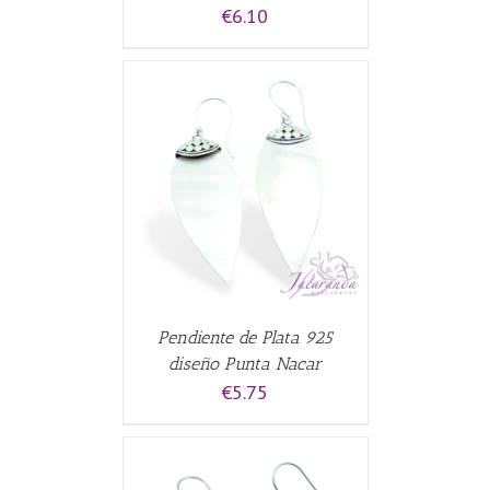
€
6.10
ALLES
Pendiente de Plata 925
diseño Punta Nacar
€
5.75