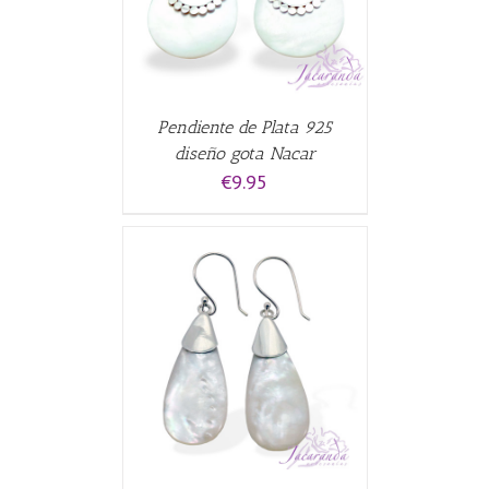
Pendiente de Plata 925
diseño gota Nacar
€
9.95
CARRITO
/