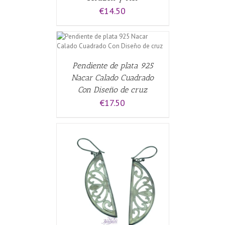
€
14.50
CARRITO
/
Pendiente de plata 925
Nacar Calado Cuadrado
Con Diseño de cruz
€
17.50
CARRITO
/