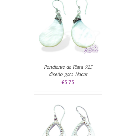
CARRITO
/
Pendiente de Plata 925
diseño gota Nacar
€
5.75
CARRITO
/