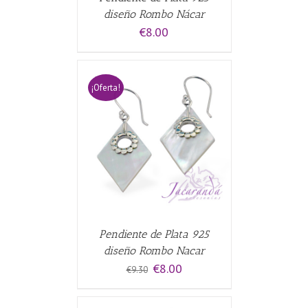
diseño Rombo Nácar
€
8.00
¡Oferta!
CARRITO
/
Pendiente de Plata 925
diseño Rombo Nacar
El
El
€
8.00
€
9.30
precio
precio
original
actual
era:
es: