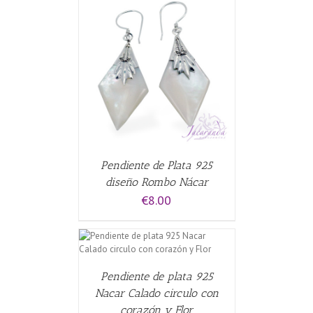
€9.30.
€8.00.
ALLES
Pendiente de Plata 925
diseño Rombo Nácar
€
8.00
ALLES
Pendiente de plata 925
Nacar Calado circulo con
corazón y Flor