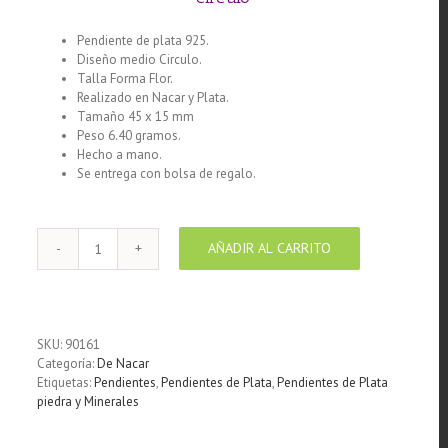
Pendiente de plata 925.
Diseño medio Circulo.
Talla Forma Flor.
Realizado en Nacar y Plata.
Tamaño 45 x 15 mm
Peso 6.40 gramos.
Hecho a mano.
Se entrega con bolsa de regalo.
AÑADIR AL CARRITO
Pendiente
de
plata
925
Nacar
SKU:
90161
Calado
Categoría:
De Nacar
Medio
Etiquetas:
Pendientes
,
Pendientes de Plata
,
Pendientes de Plata
circulo
piedra y Minerales
cantidad