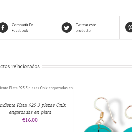
Compartir En
Twitear este
Facebook
producto
ctos relacionados
AÑADIR AL CARRITO
/
ndiente Plata 925 3 piezas Ónix
engarzadas en plata
€
16.00
AÑADIR AL CARRITO
/
QUICK VIEW