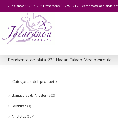
Saltar
¿Hablamos? 958-412731 WhatsApp 615-921515
|
contacto@jacaranda-ar
al
contenido
Pendiente de plata 925 Nacar Calado Medio circulo
Categorías del producto
Llamadores de Ángeles
(262)
Fornituras
(4)
Amuletos
(137)