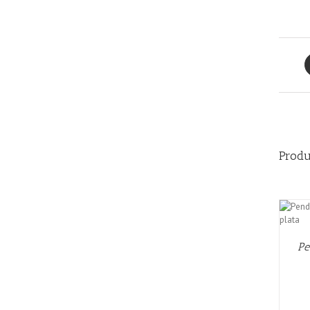
Produ
AÑADIR AL CARRITO
/
QUICK VIEW
Pe