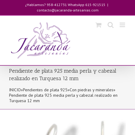
Saltar
¿Hablamos? 958-412731 WhatsApp 615-921515
|
al
contacto@jacaranda-artesanias.com
contenido
Pendiente de plata 925 media perla y cabezal
realizado en Turquesa 12 mm
INICIO
»
Pendientes de plata 925
»
Con piedras y minerales
»
Pendiente de plata 925 media perla y cabezal realizado en
Turquesa 12 mm