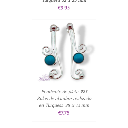
Turquesa 32 x 25 mm
€
9.95
CARRITO
/
Pendiente de plata 925
Rulos de alambre realizado
en Turquesa 38 x 12 mm
€
7.75