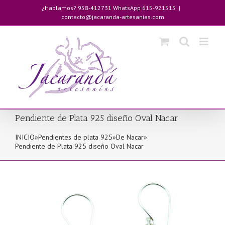
Saltar
¿Hablamos? 958-412731 WhatsApp 615-921515
|
al
contacto@jacaranda-artesanias.com
contenido
Pendiente de Plata 925 diseño Oval Nacar
INICIO
»
Pendientes de plata 925
»
De Nacar
»
Pendiente de Plata 925 diseño Oval Nacar