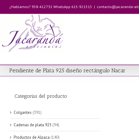
Saltar
¿Hablamos? 958-412731 WhatsApp 615-921515
|
contacto@jacaranda-ar
al
contenido
Pendiente de Plata 925 diseño rectángulo Nacar
Categorías del producto
Colgantes
(391)
Cadenas de plata 925
(94)
Productos de Alpaca
(140)