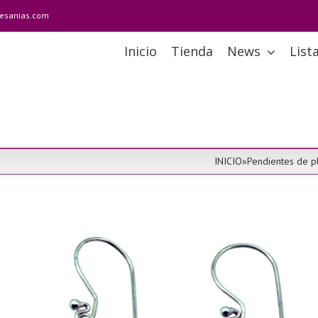
tesanias.com
Inicio
Tienda
News
List
INICIO
»
Pendientes de p