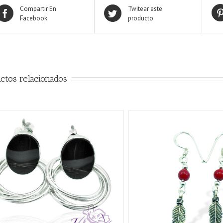
Compartir En
Twitear este
Facebook
producto
ctos relacionados
AÑADIR AL CARRITO
/
QUICK VIEW
AÑADIR AL CARRITO
/