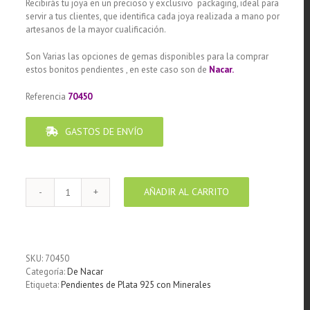
Recibirás tu joya en un precioso y exclusivo packaging, ideal para
servir a tus clientes, que identifica cada joya realizada a mano por
artesanos de la mayor cualificación.
Son Varias las opciones de gemas disponibles para la comprar
estos bonitos pendientes , en este caso son de
Nacar.
Referencia
70450
GASTOS DE ENVÍO
AÑADIR AL CARRITO
Pendiente
de
Plata
925
diseño
SKU:
70450
rectángulo
Categoría:
De Nacar
Nacar
Etiqueta:
Pendientes de Plata 925 con Minerales
cantidad