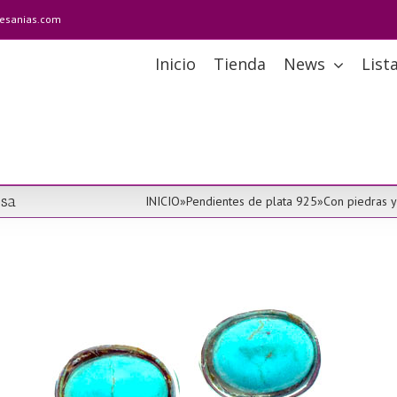
tesanias.com
Inicio
Tienda
News
List
esa
INICIO
»
Pendientes de plata 925
»
Con piedras y