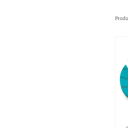
Produ
AÑADIR AL CARRITO
/
QUICK VIEW