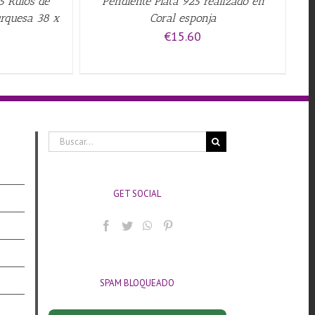
5 Rulos de
Pendiente Plata 925 realizado en
urquesa 38 x
Coral esponja
€
15.60
Buscar:
GET SOCIAL
SPAM BLOQUEADO