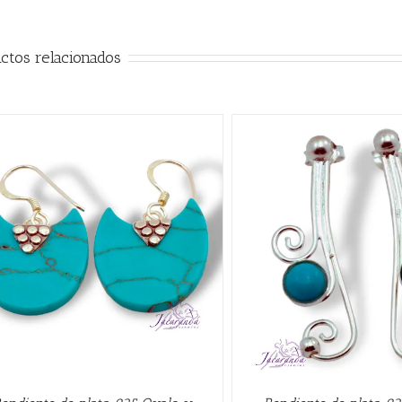
ctos relacionados
AÑADIR AL CARRITO
/
QUICK VIEW
AÑADIR AL CARRITO
/