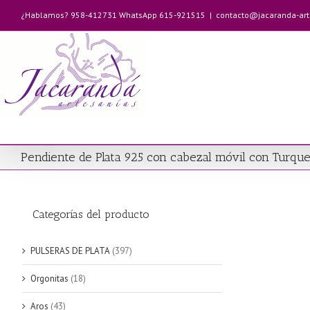
Saltar
¿Hablamos? 958-412731 WhatsApp 615-921515
|
contacto@jacaranda-ar
al
contenido
Pendiente de Plata 925 con cabezal móvil con Turqu
Categorías del producto
PULSERAS DE PLATA
(397)
Orgonitas
(18)
Aros
(43)