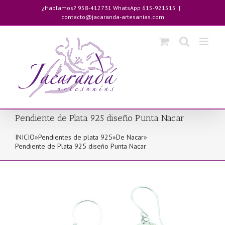
Saltar
¿Hablamos? 958-412731 WhatsApp 615-921515
|
al
contacto@jacaranda-artesanias.com
contenido
Pendiente de Plata 925 diseño Punta Nacar
INICIO
»
Pendientes de plata 925
»
De Nacar
»
Pendiente de Plata 925 diseño Punta Nacar