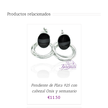
Productos relacionados
ALLES
Pendiente de Plata 925 con
cabezal Onix y semanario
€
11.50