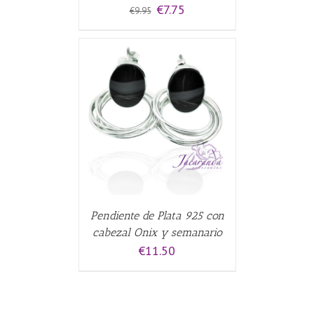
El
El
€
7.75
€
9.95
precio
precio
original
actual
era:
es:
€9.95.
€7.75.
ALLES
Pendiente de Plata 925 con
cabezal Onix y semanario
€
11.50