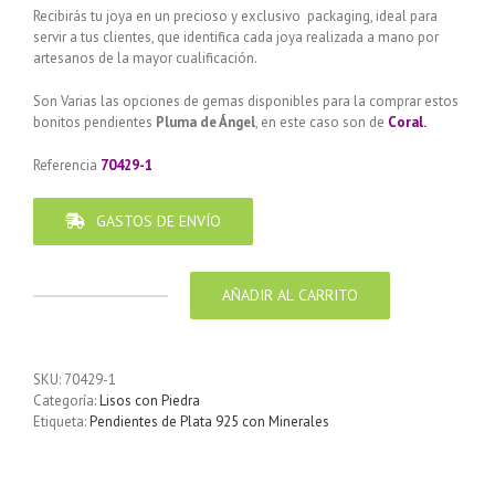
Recibirás tu joya en un precioso y exclusivo packaging, ideal para
servir a tus clientes, que identifica cada joya realizada a mano por
artesanos de la mayor cualificación.
Son Varias las opciones de gemas disponibles para la comprar estos
bonitos pendientes
Pluma de
Ángel
, en este caso son de
Coral.
Referencia
70429-1
GASTOS DE ENVÍO
AÑADIR AL CARRITO
Pendiente
de
Plata
925
SKU:
70429-1
con
Categoría:
Lisos con Piedra
pluma
Etiqueta:
Pendientes de Plata 925 con Minerales
y
perla
Coral
cantidad