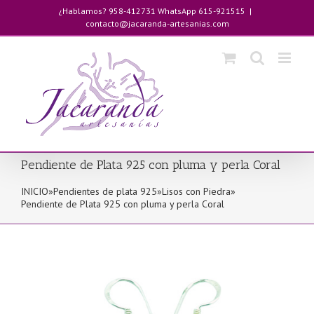
Saltar
¿Hablamos? 958-412731 WhatsApp 615-921515
|
al
contacto@jacaranda-artesanias.com
contenido
Pendiente de Plata 925 con pluma y perla Coral
INICIO
»
Pendientes de plata 925
»
Lisos con Piedra
»
Pendiente de Plata 925 con pluma y perla Coral