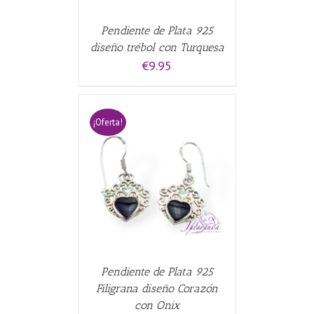
Pendiente de Plata 925
diseño trébol con Turquesa
€
9.95
¡Oferta!
CARRITO
/
Pendiente de Plata 925
Filigrana diseño Corazón
con Onix