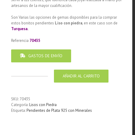
artesanos de la mayor cualificación.
Son Varias las opciones de gemas disponibles para la comprar
estos bonitos pendientes
Liso con piedra
, en este caso son de
Turquesa.
Referencia
70435
GASTOS DE ENVÍO
AÑADIR AL CARRITO
Pendiente
de
Plata
925
SKU:
70435
diseño
Categoría:
Lisos con Piedra
cuadrado
Etiqueta:
Pendientes de Plata 925 con Minerales
7
x
7
mm