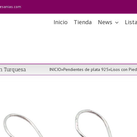
tesanias.com
Inicio
Tienda
News
List
on Turquesa
INICIO
»
Pendientes de plata 925
»
Lisos con Pied