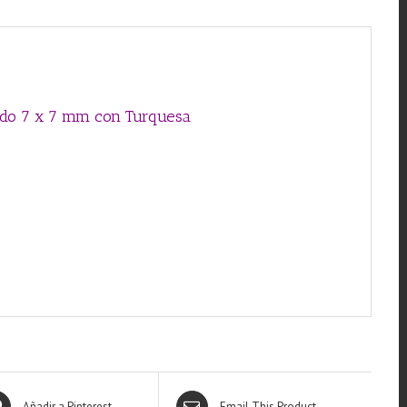
con
Turquesa
cantidad
rado 7 x 7 mm con Turquesa
Añadir a Pinterest
Email This Product