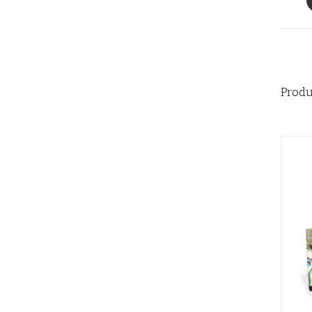
Produ
AÑADIR AL CARRITO
/
QUICK VIEW