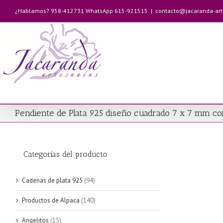
Saltar
¿Hablamos? 958-412731 WhatsApp 615-921515
|
contacto@jacaranda-ar
al
contenido
Pendiente de Plata 925 diseño cuadrado 7 x 7 mm c
Categorías del producto
Cadenas de plata 925
(94)
Productos de Alpaca
(140)
Angelitos
(15)