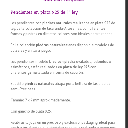
Pendientes en plata 925 de 1ª ley
Los pendientes con
piedras naturales
realizados en plata 925 de
ley, de la colección de Jacarandá-Artesanías, con diferentes
formas y piedras en distintos colores, son ideales para tu tienda.
En la colección
piedras naturales
tienes disponible modelos de
pulseras y anillo a juego.
Los pendientes modelo
Liso con piedra
ovalados, redondos o
asimétricos, están realizados en
plata de ley 925
con
diferentes
gema
tallada en forma de cabujón.
El estilo
piedras naturales
atrapa por a belleza de las piedras
semi-Preciosas
Tamaño 7 x 7 mm aproximadamente.
Con gancho de plata 925.
Recibirás tu joya en un precioso y exclusivo packaging, ideal para
servir a tus clientes, que identifica cada joya realizada a mano por