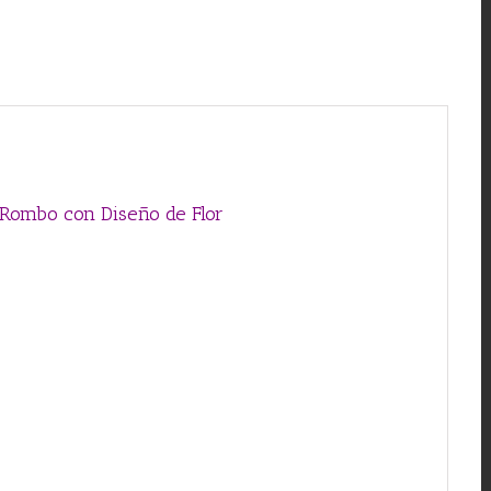
de
Flor
cantidad
 Rombo con Diseño de Flor