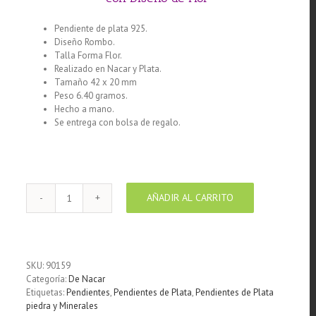
Pendiente de plata 925.
Diseño Rombo.
Talla Forma Flor.
Realizado en Nacar y Plata.
Tamaño 42 x 20 mm
Peso 6.40 gramos.
Hecho a mano.
Se entrega con bolsa de regalo.
AÑADIR AL CARRITO
Pendiente
de
plata
925
Nacar
SKU:
90159
Calado
Categoría:
De Nacar
Rombo
Etiquetas:
Pendientes
,
Pendientes de Plata
,
Pendientes de Plata
con
piedra y Minerales
Diseño