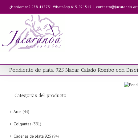
Saltar
¿Hablamos? 958-412731 WhatsApp 615-921515
|
contacto@jacaranda-ar
al
contenido
Pendiente de plata 925 Nacar Calado Rombo con Dise
Categorías del producto
Aros
(43)
Colgantes
(391)
Cadenas de plata 925
(94)