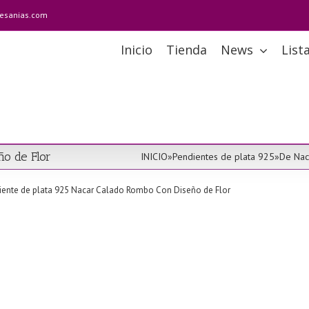
tesanias.com
Inicio
Tienda
News
List
ño de Flor
INICIO
»
Pendientes de plata 925
»
De Nac