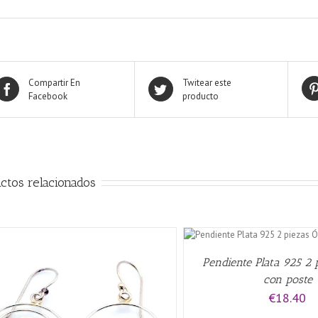
Compartir En
Twitear este
Facebook
producto
ctos relacionados
AÑADIR AL CARRITO
/
QUICK
VIEW
Pendiente Plata 925 2 
con poste
€
18.40