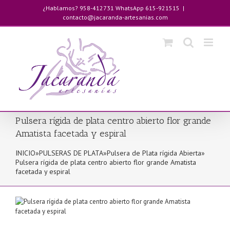
Saltar
¿Hablamos? 958-412731 WhatsApp 615-921515
|
al
contacto@jacaranda-artesanias.com
contenido
Pulsera rígida de plata centro abierto flor grande
Amatista facetada y espiral
INICIO
»
PULSERAS DE PLATA
»
Pulsera de Plata rígida Abierta
»
Pulsera rígida de plata centro abierto flor grande Amatista
facetada y espiral