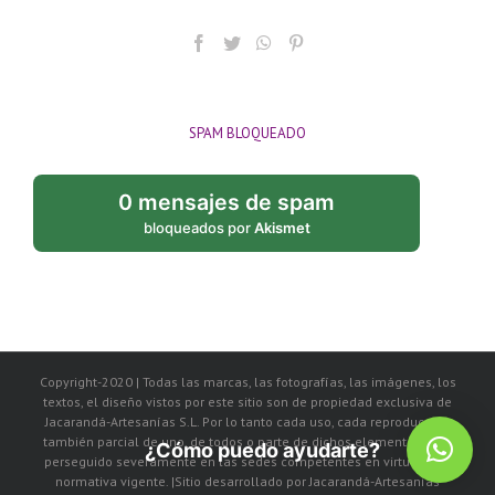
SPAM BLOQUEADO
0 mensajes de spam
bloqueados por
Akismet
Copyright-2020 | Todas las marcas, las fotografías, las imágenes, los
textos, el diseño vistos por este sitio son de propiedad exclusiva de
Jacarandá-Artesanías S.L. Por lo tanto cada uso, cada reproducción
también parcial de uno, de todos o parte de dichos elementos, será
¿Cómo puedo ayudarte?
perseguido severamente en las sedes competentes en virtud de la
normativa vigente. |Sitio desarrollado por Jacarandá-Artesanías