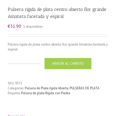
Pulsera rígida de plata centro abierto flor grande
Amatista facetada y espiral
€
31.90
1 disponibles
Pulsera rígida de plata centro abierto flor grande Amatista facetada y
espiral
AÑADIR AL CARRITO
Pulsera
rígida
de
plata
SKU:
9371
centro
Categorías:
Pulsera de Plata rígida Abierta
,
PULSERAS DE PLATA
abierto
Etiqueta:
Pulsera de plata Rígida con Piedra
flor
grande
Amatista
facetada
y