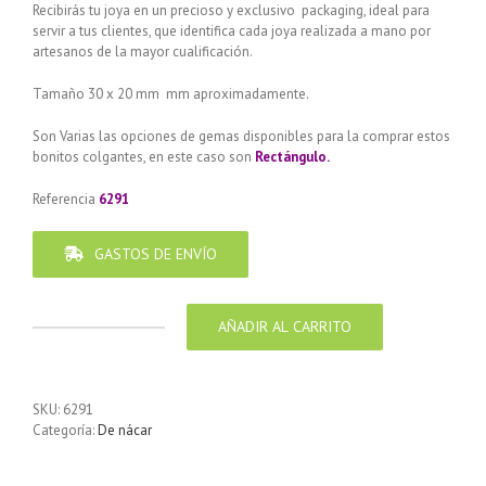
Recibirás tu joya en un precioso y exclusivo packaging, ideal para
servir a tus clientes, que identifica cada joya realizada a mano por
artesanos de la mayor cualificación.
Tamaño 30 x 20 mm
mm aproximadamente.
Son Varias las opciones de gemas disponibles para la comprar estos
bonitos colgantes, en este caso son
Rectángulo.
Referencia
6291
GASTOS DE ENVÍO
AÑADIR AL CARRITO
Colgante
de
Plata
925
SKU:
6291
con
Categoría:
De nácar
Piedra
de
Nacar