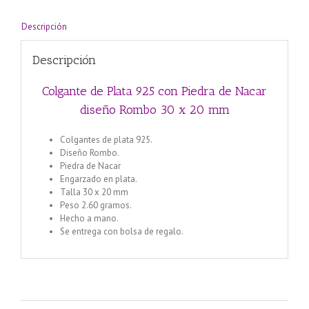
diseño
Rombo
Descripción
30
x
Descripción
20
mm
cantidad
Colgante de Plata 925 con Piedra de Nacar
diseño Rombo 30 x 20 mm
Colgantes de plata 925.
Diseño Rombo.
Piedra de Nacar
Engarzado en plata.
Talla 30 x 20 mm
Peso 2.60 gramos.
Hecho a mano.
Se entrega con bolsa de regalo.