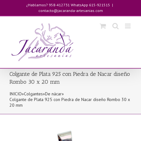
Saltar
¿Hablamos? 958-412731 WhatsApp 615-921515
|
al
contacto@jacaranda-artesanias.com
contenido
Colgante de Plata 925 con Piedra de Nacar diseño
Rombo 30 x 20 mm
INICIO
»
Colgantes
»
De nácar
»
Colgante de Plata 925 con Piedra de Nacar diseño Rombo 30 x
20 mm