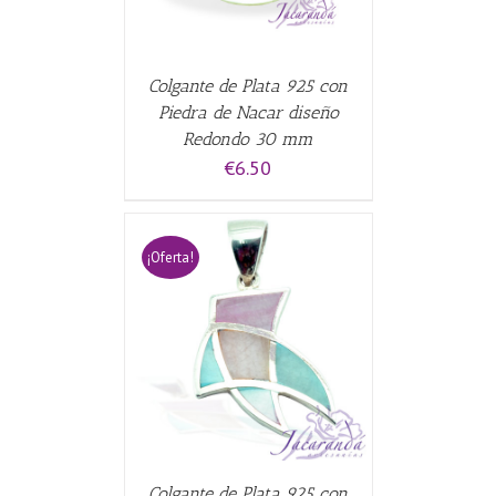
Colgante de Plata 925 con
Piedra de Nacar diseño
Redondo 30 mm
€
6.50
¡Oferta!
CARRITO
/
Colgante de Plata 925 con