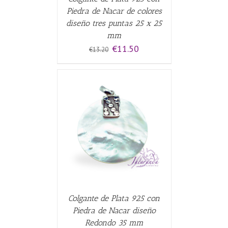
Piedra de Nacar de colores
diseño tres puntas 25 x 25
mm
El
El
€
11.50
€
13.20
precio
precio
original
actual
era:
es:
€13.20.
€11.50.
CARRITO
/
Colgante de Plata 925 con
Piedra de Nacar diseño
Redondo 35 mm