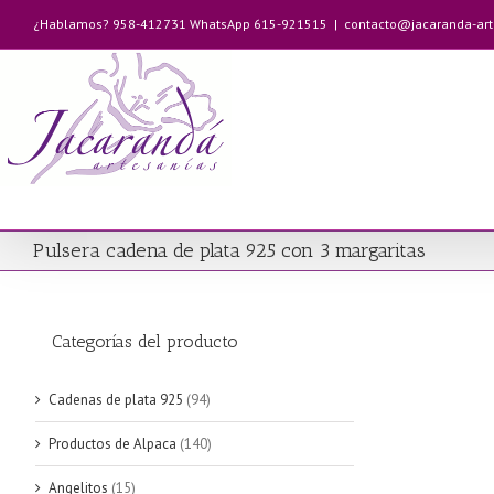
Saltar
¿Hablamos? 958-412731 WhatsApp 615-921515
|
contacto@jacaranda-ar
al
contenido
Pulsera cadena de plata 925 con 3 margaritas
Categorías del producto
Cadenas de plata 925
(94)
Productos de Alpaca
(140)
Angelitos
(15)