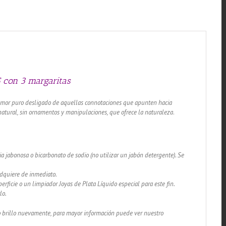
 con 3 margaritas
l amor puro desligado de aquellas connotaciones que apunten hacia
n natural, sin ornamentos y manipulaciones, que ofrece la naturaleza
.
a jabonosa o bicarbonato de sodio (no utilizar un jabón detergente). Se
adquiere de inmediato.
rficie o un limpiador Joyas de Plata Líquido especial para este fin.
lo.
lo brillo nuevamente, para mayor información puede ver nuestro