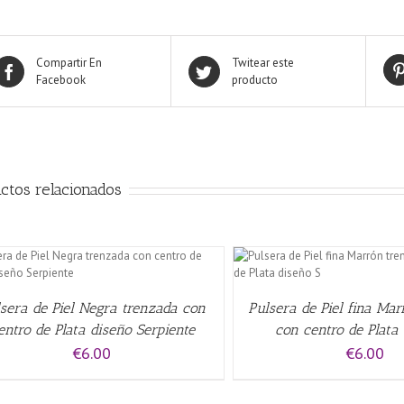
Compartir En
Twitear este
Facebook
producto
ctos relacionados
AÑADIR AL CARRITO
/
QUICK VIEW
AÑADIR AL CARRITO
/
sera de Piel Negra trenzada con
Pulsera de Piel fina Ma
entro de Plata diseño Serpiente
con centro de Plata
€
6.00
€
6.00