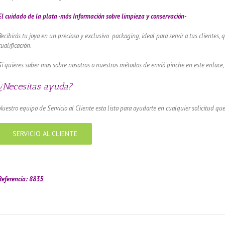
El cuidado de
la plata -más Información sobre limpieza y conservación-
Recibirás tu joya en un precioso y exclusivo packaging, ideal para servir a tus clientes,
cualificación.
Si quieres saber mas sobre nosotros o nuestros métodos de envió pinche en este enlace,
¿Necesitas ayuda?
Nuestro equipo de Servicio al Cliente esta listo para ayudarte en cualquier solicitud que
SERVICIO AL CLIENTE
amador de ángeles labrado en plata 925 con diseño de margarita en 20 mm
Referencia: 8835