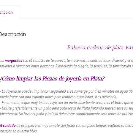
cripción
Descripción
Pulsera cadena de plata 925
Las
margaritas
son el símbolo de la pureza, la inocencia, la amistad incondicional y e
pasiones o romances entre personas. Simbolizan la alegría, la sencillez, la sofisticació
¿Cómo limpiar las Piezas de joyería en Plata?
– La Joyería se puede limpiar con seguridad si se sumerge por diez minutos en agua tibi
puede frotar con una esponja suave para remover la suciedad, si es necesario.
– Finalmente, seque muy bien la Joya con un paño absorbente seco, verá el brillo que 
– Utilice preferiblemente un paño para pulir Joyas de Plata frotando suavemente su supe
Advertencia: No lavar el paño y la Joya debe estar completamente seca antes de utilizar
El cuidado
de esta pieza es muy simple con frotar con un paño limpio resaltara su bel
consejos en nuestro blog.