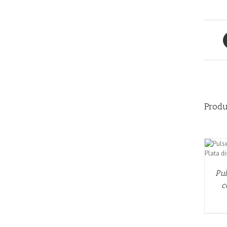
Produ
AÑADIR AL CARRITO
/
QUICK VIEW
Pul
c