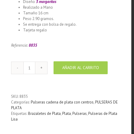
Diseño
3 margaritas
Realizado a Mano
Tamaño 16 cm
Peso 2.90 gramos.
Se entrega con bolsa de regalo.
Tarjeta regalo
Llamador de ángeles labrado en plata 925
con diseño de margarita en 20 mm
Referencia:
8835
AÑADIR AL CARRITO
Pulsera
cadena
de
plata
925
SKU:
8835
con
Categorías:
Pulseras cadena de plata con centros
,
PULSERAS DE
3
PLATA
margaritas
Etiquetas:
Brazaletes de Plata
,
Plata
,
Pulseras
,
Pulseras de Plata
cantidad
Lisa