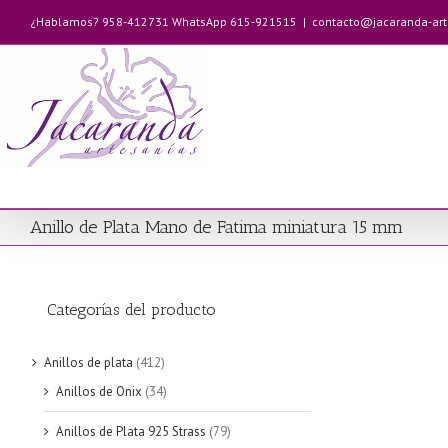
Saltar
¿Hablamos? 958-412731 WhatsApp 615-921515
|
contacto@jacaranda-ar
al
contenido
Anillo de Plata Mano de Fatima miniatura 15 mm
Categorías del producto
Anillos de plata
(412)
Anillos de Onix
(34)
Anillos de Plata 925 Strass
(79)