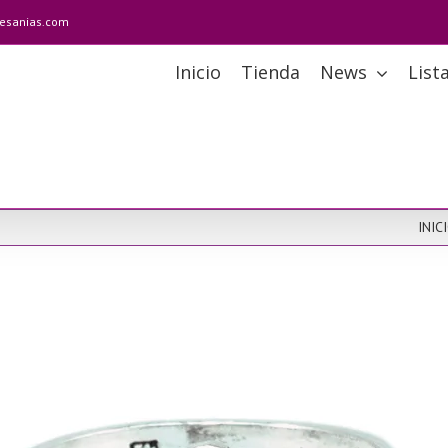
tesanias.com
Inicio
Tienda
News
List
INIC