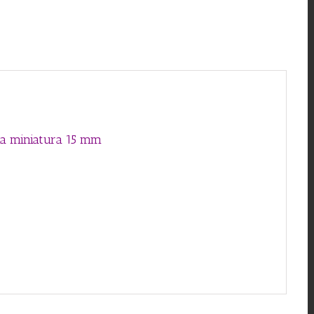
mm
cantidad
ma miniatura 15 mm