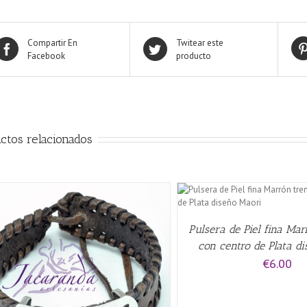
Compartir En
Twitear este
Facebook
producto
ctos relacionados
QUICK VIEW
QUICK VIE
Pulsera de Piel fina Ma
con centro de Plata d
€
6.00