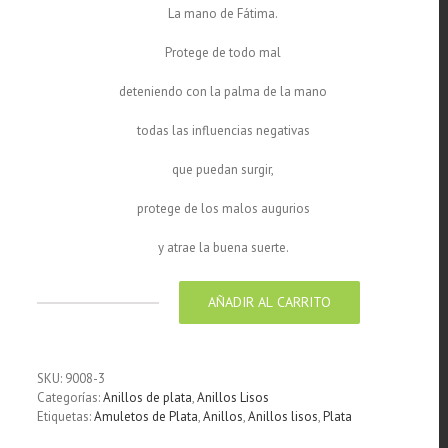
La mano de Fátima.
Protege de todo mal
deteniendo con la palma de la mano
todas las influencias negativas
que puedan surgir,
protege de los malos augurios
y atrae la buena suerte.
AÑADIR AL CARRITO
Anillo
de
Plata
Mano
SKU:
9008-3
de
Categorías:
Anillos de plata
,
Anillos Lisos
Fatima
Etiquetas:
Amuletos de Plata
,
Anillos
,
Anillos lisos
,
Plata
miniatura
15