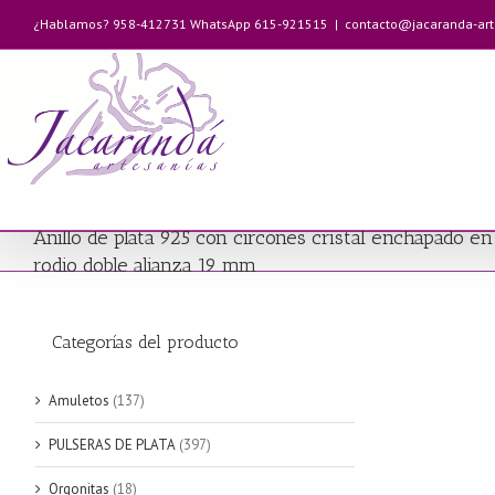
Saltar
¿Hablamos? 958-412731 WhatsApp 615-921515
|
contacto@jacaranda-ar
al
contenido
Anillo de plata 925 con circones cristal enchapado en
rodio doble alianza 19 mm
Categorías del producto
Amuletos
(137)
PULSERAS DE PLATA
(397)
Orgonitas
(18)