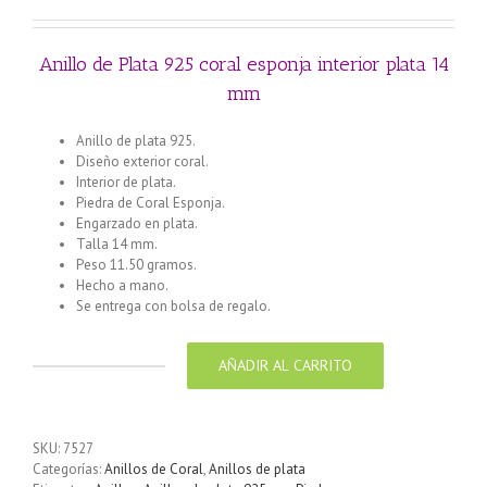
original
actual
era:
es:
€17.50.
€14.50.
Anillo de Plata 925 coral esponja interior plata 14
mm
Anillo de plata 925.
Diseño exterior coral.
Interior de plata.
Piedra de Coral Esponja.
Engarzado en plata.
Talla 14 mm.
Peso 11.50 gramos.
Hecho a mano.
Se entrega con bolsa de regalo.
AÑADIR AL CARRITO
Anillo
de
Plata
925
SKU:
7527
coral
Categorías:
Anillos de Coral
,
Anillos de plata
esponja