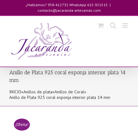
Saltar
¿Hablamos? 958-412731 WhatsApp 615-921515
|
al
contacto@jacaranda-artesanias.com
contenido
Anillo de Plata 925 coral esponja interior plata 14
mm
INICIO
»
Anillos de plata
»
Anillos de Coral
»
Anillo de Plata 925 coral esponja interior plata 14 mm
¡Oferta!