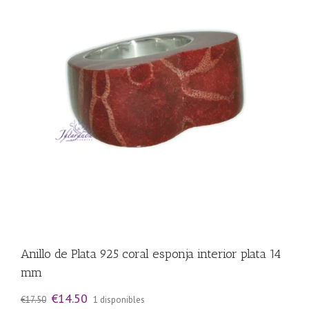
Anillo de Plata 925 coral esponja interior plata 14
mm
El
El
€
14.50
€
17.50
1 disponibles
precio
precio