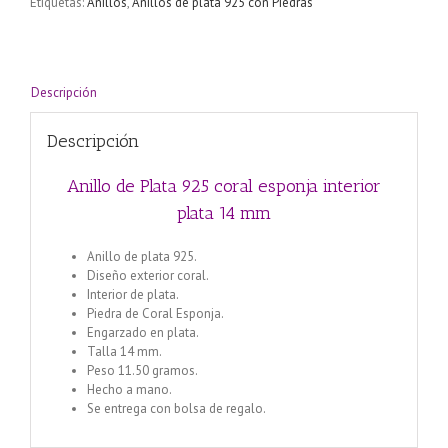
Etiquetas:
Anillos
,
Anillos de plata 925 con Piedras
interior
plata
14
mm
cantidad
Descripción
Descripción
Anillo de Plata 925 coral esponja interior
plata 14 mm
Anillo de plata 925.
Diseño exterior coral.
Interior de plata.
Piedra de Coral Esponja.
Engarzado en plata.
Talla 14 mm.
Peso 11.50 gramos.
Hecho a mano.
Se entrega con bolsa de regalo.