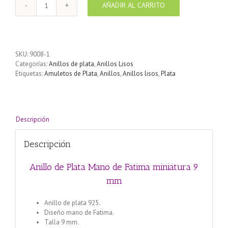
AÑADIR AL CARRITO
Anillo
de
Plata
Mano
de
SKU:
9008-1
Fatima
Categorías:
Anillos de plata
,
Anillos Lisos
miniatura
Etiquetas:
Amuletos de Plata
,
Anillos
,
Anillos lisos
,
Plata
9
mm
cantidad
Descripción
Descripción
Anillo de Plata Mano de Fatima miniatura 9
mm
Anillo de plata 925.
Diseño mano de Fatima.
Talla 9 mm.