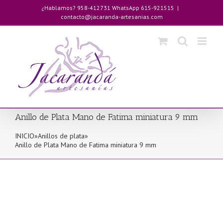
Saltar
¿Hablamos? 958-412731 WhatsApp 615-921515
|
al
contacto@jacaranda-artesanias.com
contenido
Anillo de Plata Mano de Fatima miniatura 9 mm
INICIO
»
Anillos de plata
»
Anillo de Plata Mano de Fatima miniatura 9 mm