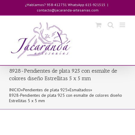
Saltar
¿Hablamos? 958-412731 WhatsApp 615-921515
|
al
contacto@jacaranda-artesanias.com
contenido
8928-Pendientes de plata 925 con esmalte de
colores diseño Estrellitas 5 x 5 mm
INICIO
»
Pendientes de plata 925
»
Esmaltados
»
8928-Pendientes de plata 925 con esmalte de colores diseño
Estrellitas 5 x 5 mm