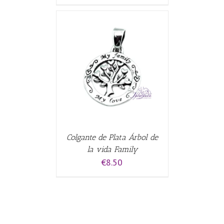
CARRITO
/
Colgante de Plata Árbol de
la vida Family
€
8.50