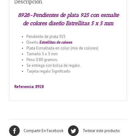
Descripción
mm
cantidad
8928-Pendientes de plata 925 con esmalte
de colores diseño Estrellitas 5 x 5 mm
Pendiente de plata 925
Diseño
Estrellitas
de colores
Plata Esmaltada en color (mix de colores)
Tamaño 5 x 5 mm
Peso 0.80 gramos.
Se entrega con bolsa de regalo.
Tarjeta regalo Significado
Llamador de ángeles labrado
en plata 925 con diseño de margarita en 20 mm
Referencia: 8928
Compartir En Facebook
Twitear este producto