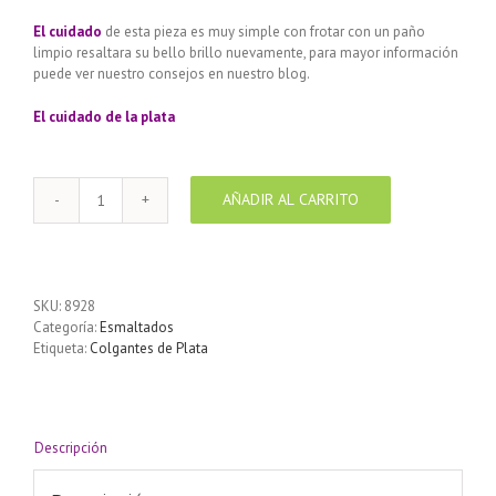
El cuidado
de esta pieza es muy simple con frotar con un paño
limpio resaltara su bello brillo nuevamente, para mayor información
puede ver nuestro consejos en nuestro blog.
El cuidado de
la plata
AÑADIR AL CARRITO
8928-
Pendientes
de
plata
925
SKU:
8928
con
Categoría:
Esmaltados
esmalte
Etiqueta:
Colgantes de Plata
de
colores
diseño
Estrellitas
5
Descripción
x
5