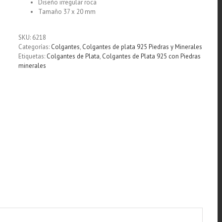
Diseño irregular roca
Tamaño 37 x 20 mm
SKU:
6218
Categorías:
Colgantes
,
Colgantes de plata 925 Piedras y Minerales
Etiquetas:
Colgantes de Plata
,
Colgantes de Plata 925 con Piedras
minerales