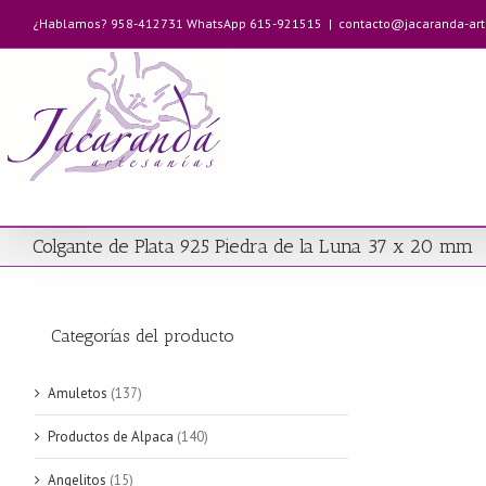
Saltar
¿Hablamos? 958-412731 WhatsApp 615-921515
|
contacto@jacaranda-ar
al
contenido
Colgante de Plata 925 Piedra de la Luna 37 x 20 mm
Categorías del producto
Amuletos
(137)
Productos de Alpaca
(140)
Angelitos
(15)