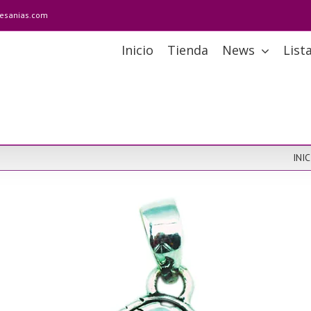
tesanias.com
Inicio
Tienda
News
List
INIC