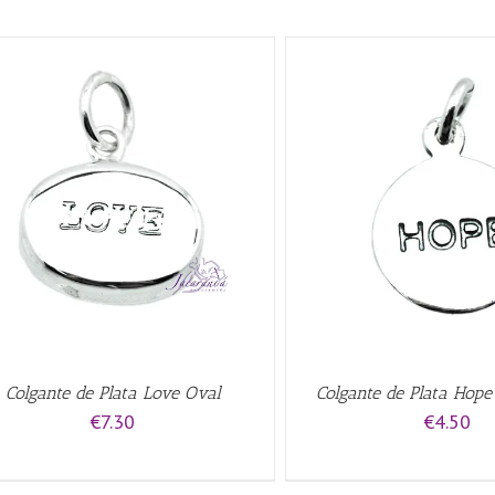
AÑADIR AL CARRITO
/
QUICK VIEW
AÑADIR AL CARRITO
/
Colgante de Plata Love Oval
Colgante de Plata Hop
€
7.30
€
4.50