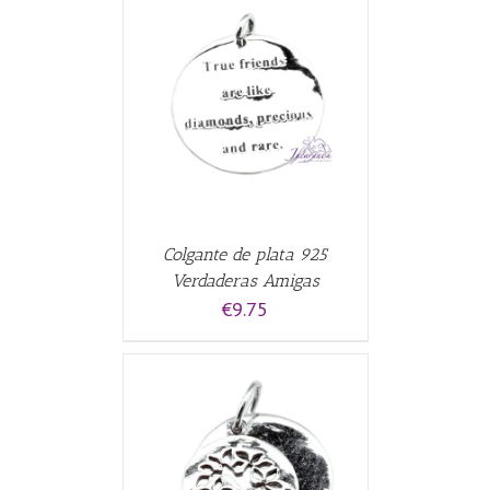
CARRITO
/
Colgante de plata 925
Verdaderas Amigas
€
9.75
CARRITO
/