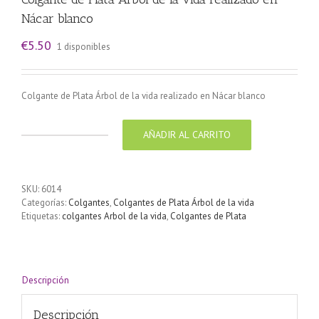
Nácar blanco
€
5.50
1 disponibles
Colgante de Plata Árbol de la vida realizado en Nácar blanco
AÑADIR AL CARRITO
Colgante
de
Plata
Árbol
SKU:
6014
de
Categorías:
Colgantes
,
Colgantes de Plata Árbol de la vida
la
Etiquetas:
colgantes Arbol de la vida
,
Colgantes de Plata
vida
realizado
en
Nácar
blanco
Descripción
cantidad
Descripción