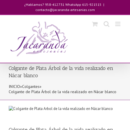
Saltar
¿Hablamos? 958-412731 WhatsApp 615-921515
|
al
contacto@jacaranda-artesanias.com
contenido
Colgante de Plata Árbol de la vida realizado en
Nácar blanco
INICIO
»
Colgantes
»
Colgante de Plata Árbol de la vida realizado en Nácar blanco
Colgante de Plata Árbol de la vida realizado en