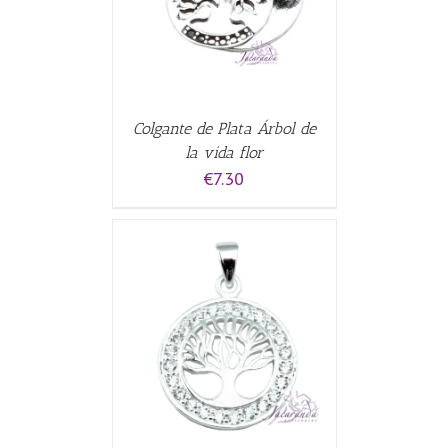
Colgante de Plata Árbol de
la vida flor
€
7.30
ALLES