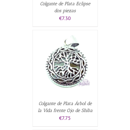
Colgante de Plata Eclipse
dos piezas
€
7.30
CARRITO
/
Colgante de Plata Árbol de
la Vida frente Ojo de Shiba
€
7.75