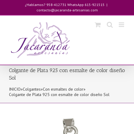
Saltar
¿Hablamos? 958-412731 WhatsApp 615-921515
|
al
contacto@jacaranda-artesanias.com
contenido
Colgante de Plata 925 con esmalte de color diseño
Sol
INICIO
»
Colgantes
»
Con esmaltes de color
»
Colgante de Plata 925 con esmalte de color diseño Sol