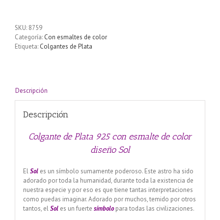
Plata
925
con
SKU:
8759
esmalte
Categoría:
Con esmaltes de color
de
Etiqueta:
Colgantes de Plata
color
diseño
Sol
cantidad
Descripción
Descripción
Colgante de Plata 925 con esmalte de color
diseño Sol
El
Sol
es un símbolo sumamente poderoso. Este astro ha sido
adorado por toda la humanidad, durante toda la existencia de
nuestra especie y por eso es que tiene tantas interpretaciones
como puedas imaginar. Adorado por muchos, temido por otros
tantos, el
Sol
es un fuerte
símbolo
para todas las civilizaciones.