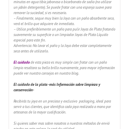
minutos en agua tibia jabonosa o bicarbonato de sodio (no utilizar
un jabón detergente). Se puede frotar con una esponja suave para
remover la suciedad, si es necesario.
– Finalmente, seque muy bien la Joya con un paño absorbente seco,
verá el brillo que adquiere de inmediato.
– Utilice preferiblemente un paño para pulir Joyas de Plata frotando
suavemente su superficie o un limpiador Joyas de Plata Líquido
especial para este fin.
Advertencia: No lavar el paño y la Joya debe estar completamente
seca antes de utilizarlo.
El cuidado
de esta pieza es muy simple con frotar con un paño
limpio resaltara su bello brillo nuevamente, para mayor información
puede ver nuestro consejos en nuestro blog.
El cuidado de
la plata -más Información sobre limpieza y
conservación-
Recibirás tu joya en un precioso y exclusivo packaging, ideal para
servir a tus clientes, que identifica cada joya realizada a mano por
artesanos de la mayor cualificación.
Si quieres saber mas sobre nosotros o nuestros métodos de envió
pinche en este enlace, le será de utilidad…