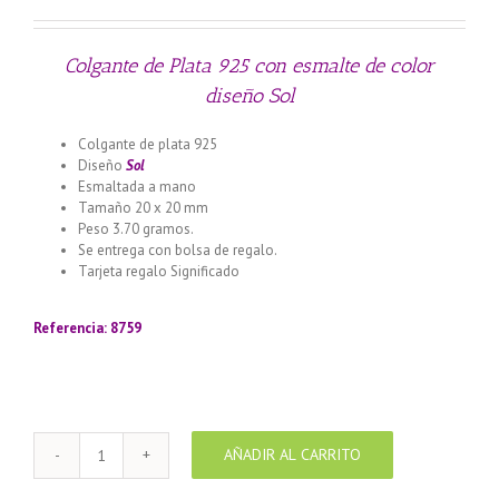
Colgante de Plata 925 con esmalte de color
diseño Sol
Colgante de plata 925
Diseño
Sol
Esmaltada a mano
Tamaño 20 x 20 mm
Peso 3.70 gramos.
Se entrega con bolsa de regalo.
Tarjeta regalo Significado
Llamador de ángeles labrado en
plata 925 con diseño de margarita en 20 mm
Referencia: 8759
AÑADIR AL CARRITO
Colgante
de