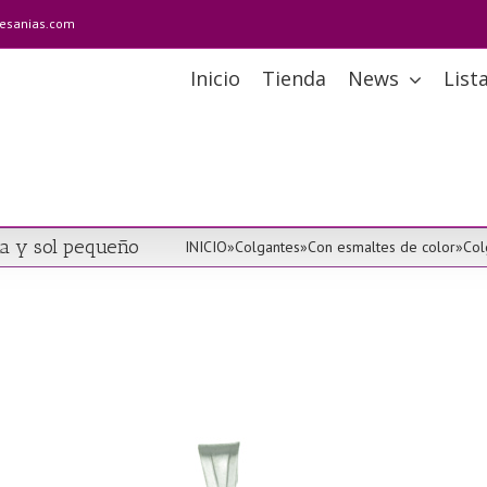
tesanias.com
Inicio
Tienda
News
List
na y sol pequeño
INICIO
»
Colgantes
»
Con esmaltes de color
»
Col