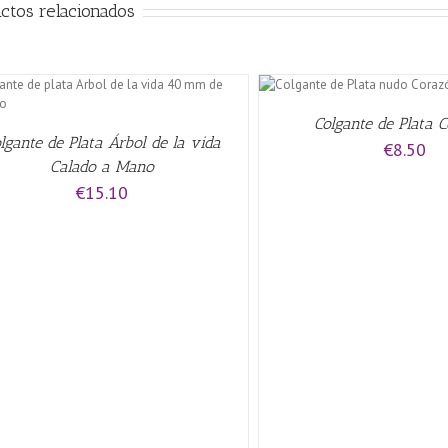
ctos relacionados
AÑADIR AL CARRITO
/
QUICK VIEW
Colgante de Plata 
lgante de Plata Árbol de la vida
€
8.50
Calado a Mano
€
15.10
AÑADIR AL CARRITO
/