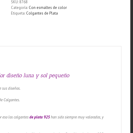
SKU:
8768
esmalte
Categoría:
Con esmaltes de color
de
Etiqueta:
Colgantes de Plata
color
diseño
luna
y
sol
pequeño
cantidad
lor diseño luna y sol pequeño
e sus diseños.
de Colgantes.
or eso los colgantes
de plata 925
han sido siempre muy valorados, y