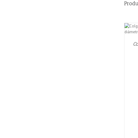
Produ
AÑADIR AL CARRITO
/
QUICK VIEW
Co