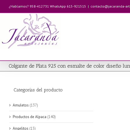
Saltar
¿Hablamos? 958-412731 WhatsApp 615-921515
|
contacto@jacaranda-ar
al
contenido
Colgante de Plata 925 con esmalte de color diseño lu
Categorías del producto
Amuletos
(137)
Productos de Alpaca
(140)
Angelitos
(15)