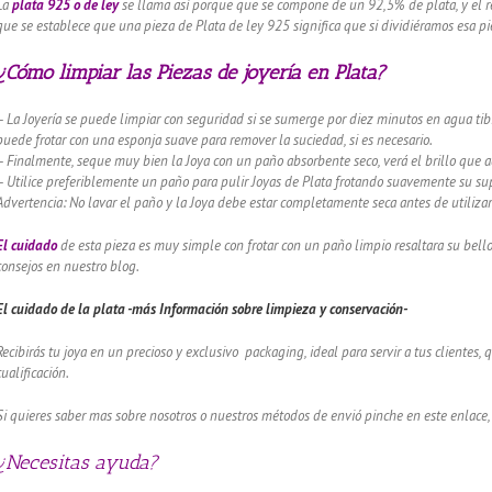
La
plata 925 o de ley
se llama así porque que se compone de un 92,5% de plata, y el re
que se establece que una pieza de Plata de ley 925 significa que si dividiéramos esa pie
¿Cómo limpiar las Piezas de joyería en Plata?
– La Joyería se puede limpiar con seguridad si se sumerge por diez minutos en agua tibi
puede frotar con una esponja suave para remover la suciedad, si es necesario.
– Finalmente, seque muy bien la Joya con un paño absorbente seco, verá el brillo que 
– Utilice preferiblemente un paño para pulir Joyas de Plata frotando suavemente su supe
Advertencia: No lavar el paño y la Joya debe estar completamente seca antes de utilizar
El cuidado
de esta pieza es muy simple con frotar con un paño limpio resaltara su bel
consejos en nuestro blog.
El cuidado de
la plata -más Información sobre limpieza y conservación-
Recibirás tu joya en un precioso y exclusivo packaging, ideal para servir a tus clientes,
cualificación.
Si quieres saber mas sobre nosotros o nuestros métodos de envió pinche en este enlace,
¿Necesitas ayuda?