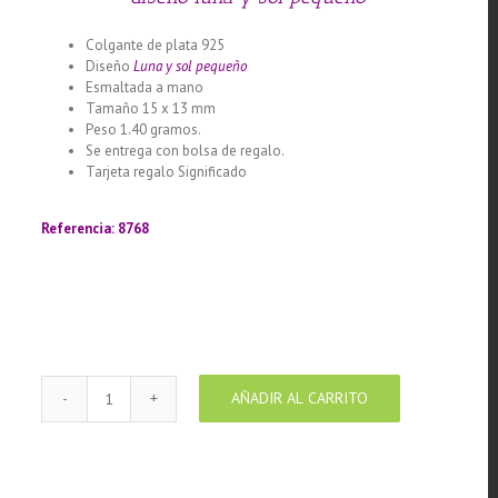
Colgante de plata 925
Diseño
Luna y sol pequeño
Esmaltada a mano
Tamaño 15 x 13 mm
Peso 1.40 gramos.
Se entrega con bolsa de regalo.
Tarjeta regalo Significado
Llamador de ángeles labrado en
plata 925 con diseño de margarita en 20 mm
Referencia: 8768
AÑADIR AL CARRITO
Colgante
de
Plata
925
con