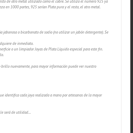
sto de otro metal utilizado como el cobre. Se utiliza el número 925 ya
za en 1000 partes, 925 serían Plata pura y el resto, el otro metal.
a jabonosa o bicarbonato de sodio (no utilizar un jabón detergente). Se
adquiere de inmediato.
rficie o un limpiador Joyas de Plata Líquido especial para este fin.
lo.
lo brillo nuevamente, para mayor información puede ver nuestro
 que identifica cada joya realizada a mano por artesanos de la mayor
 le será de utilidad…