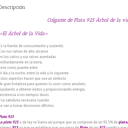
Descripción
Colgante de Plata 925 Árbol de la v
«El Árbol de la Vida»
Es la fuente de conocimiento y sustentó.
Con sus ramas de alto alcance
en los cielos y sus raíces asentadas
profundamente en la tierra,
sirve como puente entre
el día y la noche, entre la vida y lo siguiente.
Estos aspectos hacen que sea un símbolo
de gran fortaleza para quienes lo usen como amuleto.
Ayudando a obtener éxitos y proporcionando energía,
resistencia a los tiempos duros
y la sabiduría necesaria cuando
se van a tomar decisiones difíciles.
Plata 925
La plata 925
o de ley se llama así porque que se compone de un 92,5% de
plata
número
925
ya que se establece que una pieza de
Plata
de ley
925
significa que 