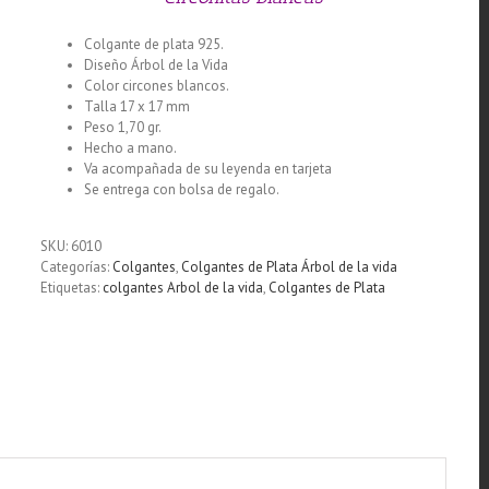
Colgante de plata 925.
Diseño Árbol de la Vida
Color circones blancos.
Talla 17 x 17 mm
Peso 1,70 gr.
Hecho a mano.
Va acompañada de su leyenda en tarjeta
Se entrega con bolsa de regalo.
SKU:
6010
Categorías:
Colgantes
,
Colgantes de Plata Árbol de la vida
Etiquetas:
colgantes Arbol de la vida
,
Colgantes de Plata