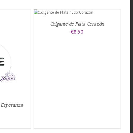
L CARRITO
/
CK VIEW
Colgante de Plata Corazón
€
8.50
e Esperanza