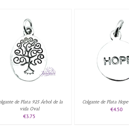
AÑADIR A
QUI
AÑADIR AL CARRITO
/
QUICK VIEW
olgante de Plata 925 Árbol de la
Colgante de Plata Hop
vida Oval
€
4.50
€
3.75