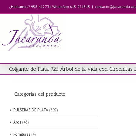
Saltar
¿Hablamos? 958-412731 WhatsApp 615-921515
|
contacto@jacaranda-ar
al
contenido
Colgante de Plata 925 Árbol de la vida con Circonitas 
Categorías del producto
PULSERAS DE PLATA
(397)
Aros
(43)
Fornituras
(4)