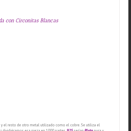
ida con Circonitas Blancas
, y el resto de otro metal utilizado como el cobre. Se utiliza el
si dividiéramos esa pieza en 1000 partes,
925
serían
Plata
pura y