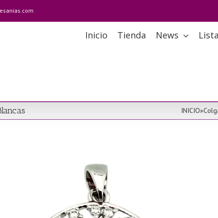
tesanias.com
Inicio
Tienda
News
List
Blancas
INICIO
»
Colg