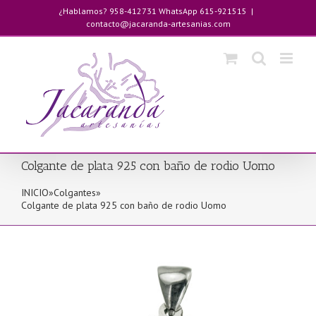
Saltar
¿Hablamos? 958-412731 WhatsApp 615-921515
|
al
contacto@jacaranda-artesanias.com
contenido
Colgante de plata 925 con baño de rodio Uomo
INICIO
»
Colgantes
»
Colgante de plata 925 con baño de rodio Uomo