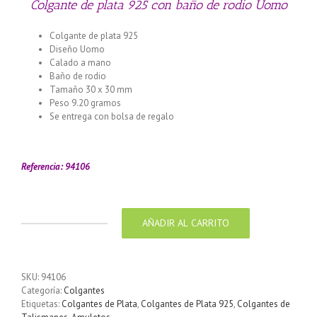
Colgante de plata 925 con baño de rodio Uomo
Colgante de plata 925
Diseño Uomo
Calado a mano
Baño de rodio
Tamaño 30 x 30 mm
Peso 9.20 gramos
Se entrega con bolsa de regalo
Referencia: 94106
AÑADIR AL CARRITO
Colgante
de
plata
925
SKU:
94106
con
Categoría:
Colgantes
baño
Etiquetas:
Colgantes de Plata
,
Colgantes de Plata 925
,
Colgantes de
de