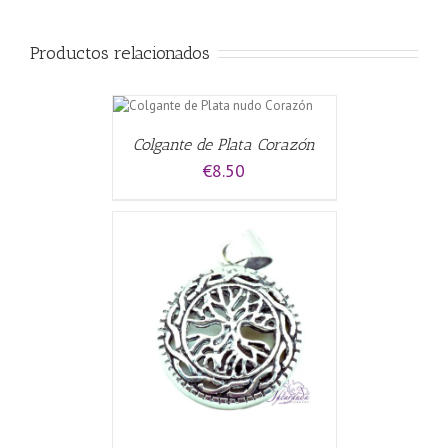
Productos relacionados
L CARRITO
/
Colgante de Plata Corazón
€
8.50
CARRITO
/