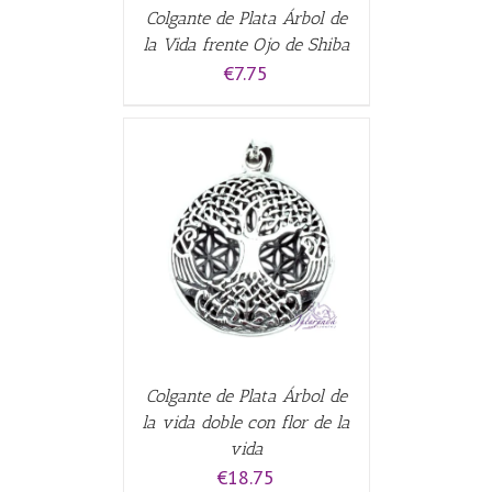
Colgante de Plata Árbol de
la Vida frente Ojo de Shiba
€
7.75
CARRITO
/
Colgante de Plata Árbol de
la vida doble con flor de la
vida
€
18.75