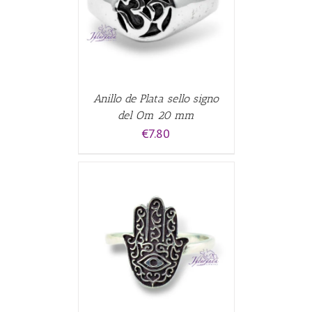
ALLES
Anillo de Plata sello signo
del Om 20 mm
€
7.80
CARRITO
/