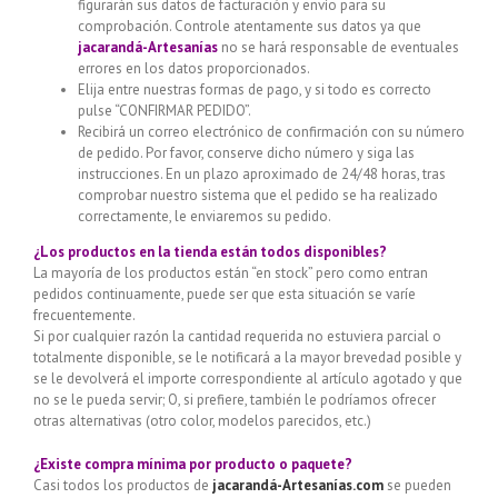
figurarán sus datos de facturación y envío para su
comprobación. Controle atentamente sus datos ya que
jacarandá-Artesanías
no se hará responsable de eventuales
errores en los datos proporcionados.
Elija entre nuestras formas de pago, y si todo es correcto
pulse “CONFIRMAR PEDIDO”.
Recibirá un correo electrónico de confirmación con su número
de pedido. Por favor, conserve dicho número y siga las
instrucciones. En un plazo aproximado de 24/48 horas, tras
comprobar nuestro sistema que el pedido se ha realizado
correctamente, le enviaremos su pedido.
¿Los productos en la tienda están todos disponibles?
La mayoría de los productos están “en stock” pero como entran
pedidos continuamente, puede ser que esta situación se varíe
frecuentemente.
Si por cualquier razón la cantidad requerida no estuviera parcial o
totalmente disponible, se le notificará a la mayor brevedad posible y
se le devolverá el importe correspondiente al artículo agotado y que
no se le pueda servir; O, si prefiere, también le podríamos ofrecer
otras alternativas (otro color, modelos parecidos, etc.)
¿Existe compra mínima por producto o paquete?
Casi todos los productos de
jacarandá-Artesanías.com
se pueden