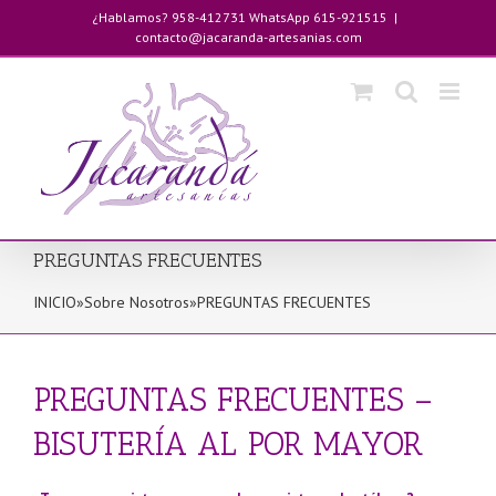
Saltar
¿Hablamos? 958-412731 WhatsApp 615-921515
|
al
contacto@jacaranda-artesanias.com
contenido
PREGUNTAS FRECUENTES
INICIO
»
Sobre Nosotros
»
PREGUNTAS FRECUENTES
PREGUNTAS FRECUENTES –
BISUTERÍA AL POR MAYOR