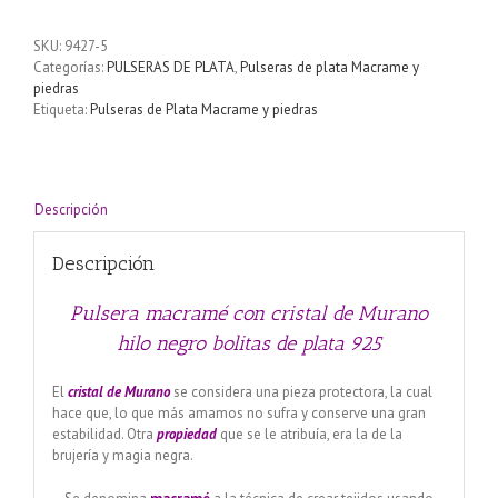
con
cristal
SKU:
9427-5
de
Categorías:
PULSERAS DE PLATA
,
Pulseras de plata Macrame y
Murano
piedras
hilo
Etiqueta:
Pulseras de Plata Macrame y piedras
negro
bolitas
de
plata
925
Descripción
cantidad
Descripción
Pulsera macramé con cristal de Murano
hilo negro bolitas de plata 925
El
cristal de
Murano
se considera una pieza protectora, la cual
hace que, lo que más amamos no sufra y conserve una gran
estabilidad. Otra
propiedad
que se le atribuía, era la de la
brujería y magia negra.