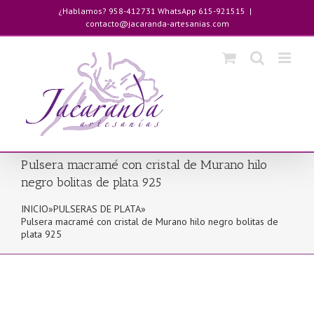
Saltar
¿Hablamos? 958-412731 WhatsApp 615-921515
|
al
contacto@jacaranda-artesanias.com
contenido
Pulsera macramé con cristal de Murano hilo
negro bolitas de plata 925
INICIO
»
PULSERAS DE PLATA
»
Pulsera macramé con cristal de Murano hilo negro bolitas de
plata 925