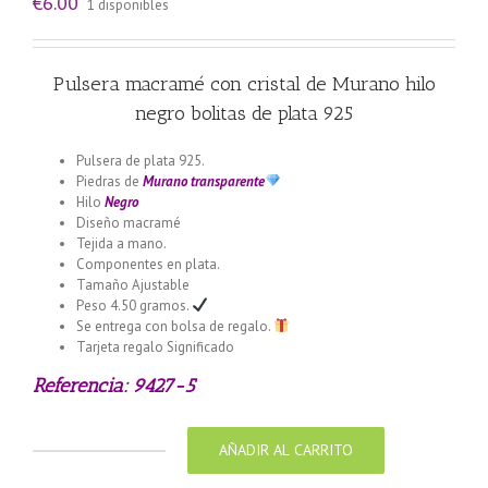
€
6.00
1 disponibles
Pulsera macramé con cristal de Murano hilo
negro bolitas de plata 925
Pulsera de plata 925.
Piedras de
Murano transparente
Hilo
Negro
Diseño macramé
Tejida a mano.
Componentes en plata.
Tamaño Ajustable
Peso 4.50 gramos.
Se entrega con bolsa de regalo.
Tarjeta regalo Significado
Referencia: 9427-5
AÑADIR AL CARRITO
Pulsera
macramé