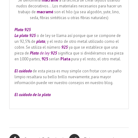
Se denomina
macramé
a la técnica de crear tejidos usando
nudos decorativos… Los materiales necesarios para hacer un
trabajo de
macramé
son el hilo (ya sea algodón, yute, lino,
seda, fibras sintéticas u otras fibras naturales)
Plata 925
La plata 925
o de ley se llama así porque que se compone de
un 92,5% de
plata
,
y el resto de otro metal utilizado como el
cobre. Se utiliza el número
925
ya que se establece que una
pieza de
Plata
de ley
925
significa que si dividiéramos esa pieza
en 1000 partes,
925
serían
Plata
pura y el resto, el otro metal.
El cuidado
de esta pieza es muy simple con frotar con un paño
limpio resaltara su bello brillo nuevamente, para mayor
información puede ver nuestro consejos en nuestro blog.
El cuidado de
la plata