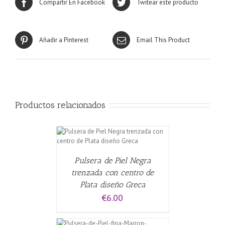
Compartir En Facebook
Twitear este producto
Añadir a Pinterest
Email This Product
Productos relacionados
CARRITO
/
Pulsera de Piel Negra
trenzada con centro de
Plata diseño Greca
€
6.00