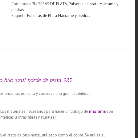
Murano
Categorías:
PULSERAS DE PLATA
,
Pulseras de plata Macrame y
hilo
piedras
azul
Etiqueta:
Pulseras de Plata Macrame y piedras
borde
de
plata
925
cantidad
hilo azul borde de plata 925
más amamos no sufra y conserve una gran estabilidad.
 Los materiales necesarios para hacer un trabajo de
macramé
son
intéticas u otras fibras naturales)
,
y el resto de otro metal utilizado como el cobre. Se utiliza el