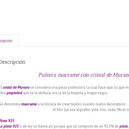
cripción
Descripción
Pulsera macramé con cristal de Murano 
El
cristal de
Murano
se considera una pieza protectora, la cual hace que, lo que 
Otra
propiedad
que se le atribuía, era la de la brujería y magia negra.
Se denomina
macramé
a la técnica de crear tejidos usando nudos decorativos…
el hilo (ya sea algodón, yute, lino, seda, fibras s
Plata 925
La plata 925
o de ley se llama así porque que se compone de un 92,5% de
plata