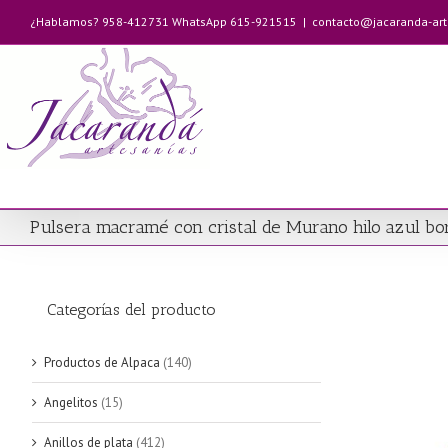
Saltar
¿Hablamos? 958-412731 WhatsApp 615-921515
|
contacto@jacaranda-ar
al
contenido
Pulsera macramé con cristal de Murano hilo azul bor
Categorías del producto
Productos de Alpaca
(140)
Angelitos
(15)
Anillos de plata
(412)