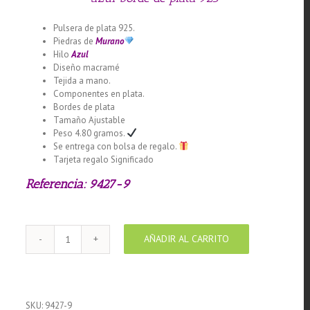
Pulsera de plata 925.
Piedras de
Murano
Hilo
Azul
Diseño macramé
Tejida a mano.
Componentes en plata.
Bordes de plata
Tamaño Ajustable
Peso 4.80 gramos.
Se entrega con bolsa de regalo.
Tarjeta regalo Significado
Referencia: 9427-9
AÑADIR AL CARRITO
Pulsera
macramé
con
cristal
de
SKU:
9427-9