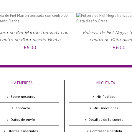
AÑADIR AL CARRITO
/
QUICK VIEW
QUICK VIE
sera de Piel Marrón trenzada con
Pulsera de Piel Negra 
centro de Plata diseño Flecha
centro de Plata dis
€
6.00
€
6.00
LA EMPRESA
MI CUENTA
Sobre nosotros
Mis Pedidos
Contacto
Mis Direcciones
Datos de envío
Detalles de la cuenta
Ofertas especiales
Contraseña perdida