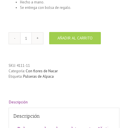
Hecho a mano.
Se entrega con bolsa de regalo.
Pulsera enchapada en plata centro Aliotis Margarita Nacar
AÑADIR AL CARRITO
Pulsera
enchapada
en
plata
centro
SKU:
4111-11
Aliotis
Categoría:
Con flores de Nacar
Margarita
Etiqueta:
Pulseras de Alpaca
Nacar
cantidad
Descripción
Descripción