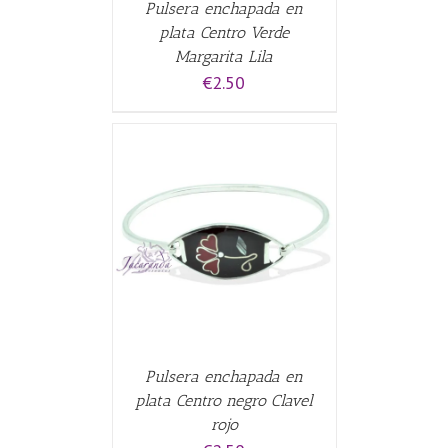
Pulsera enchapada en
plata Centro Verde
Margarita Lila
€
2.50
CARRITO
/
Pulsera enchapada en
plata Centro negro Clavel
rojo