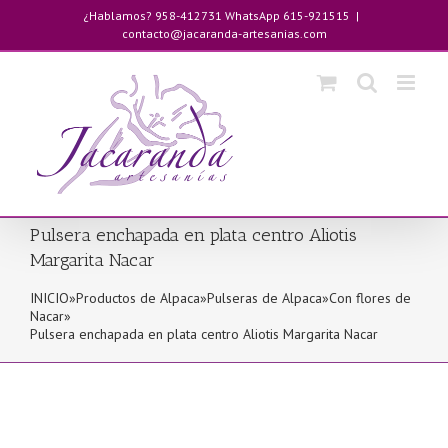
Saltar
¿Hablamos? 958-412731 WhatsApp 615-921515
|
al
contacto@jacaranda-artesanias.com
contenido
Pulsera enchapada en plata centro Aliotis
Margarita Nacar
INICIO
»
Productos de Alpaca
»
Pulseras de Alpaca
»
Con flores de
Nacar
»
Pulsera enchapada en plata centro Aliotis Margarita Nacar