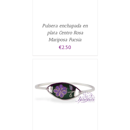
Pulsera enchapada en
plata Centro Rosa
Mariposa Fucsia
€
2.50
CARRITO
/