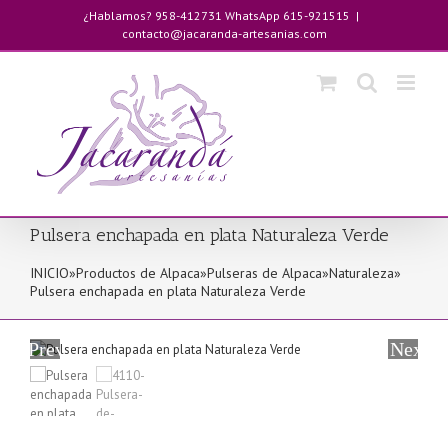
Saltar
¿Hablamos? 958-412731 WhatsApp 615-921515
|
al
contacto@jacaranda-artesanias.com
contenido
Pulsera enchapada en plata Naturaleza Verde
INICIO
»
Productos de Alpaca
»
Pulseras de Alpaca
»
Naturaleza
»
Pulsera enchapada en plata Naturaleza Verde
Previous
Next