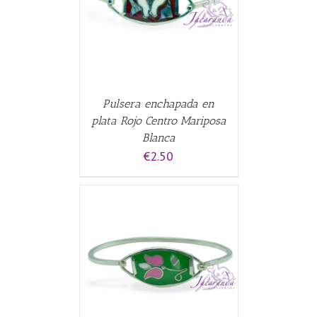
Pulsera enchapada en
plata Rojo Centro Mariposa
Blanca
€
2.50
CARRITO
/