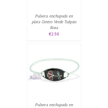
Pulsera enchapada en
plata Centro Verde Tulipán
Rosa
€
2.50
CARRITO
/
Pulsera enchapada en