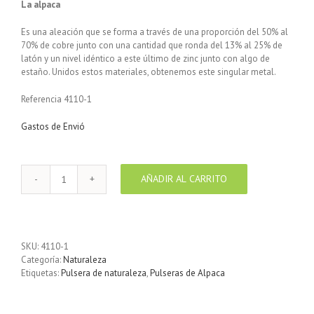
La alpaca
Es una aleación que se forma a través de una proporción del 50% al
70% de cobre junto con una cantidad que ronda del 13% al 25% de
latón y un nivel idéntico a este último de zinc junto con algo de
estaño. Unidos estos materiales, obtenemos este singular metal.
Referencia 4110-1
Gastos de Envió
AÑADIR AL CARRITO
Pulsera
enchapada
en
plata
Naturaleza
SKU:
4110-1
Verde
Categoría:
Naturaleza
cantidad
Etiquetas:
Pulsera de naturaleza
,
Pulseras de Alpaca