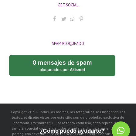
GET SOCIAL
SPAM BLOQUEADO
0 mensajes de spam
bloqueados por
Akismet
Copyright-2020 | Todas las marcas, las fotografías, las imágenes, los
textos, el diseño vistos por este sitio son de propiedad exclusiva de
Jacarandá-Artesanías S.L. Por lo tanto cada uso, cada reproducción
también parcial de uno, de todos o parte de dichos elementos, será
¿Cómo puedo ayudarte?
perseguido severamente en las sedes competentes en virtud de la