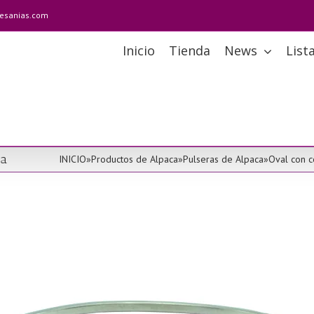
tesanias.com
Inicio
Tienda
News
List
sa
INICIO
»
Productos de Alpaca
»
Pulseras de Alpaca
»
Oval con c