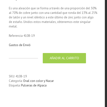
Es una aleación que se forma a través de una proporción del 50%
al 70% de cobre junto con una cantidad que ronda del 13% al 25%
de latón y un nivel idéntico a este último de zinc junto con algo
de estaño. Unidos estos materiales, obtenemos este singular
metal.
Referencia 4108-19
Gastos de Envió
AÑADIR AL CARRITO
Pulsera
enchapada
en
plata
SKU:
4108-19
Centro
Categoría:
Oval con color y Nacar
Verde
Etiqueta:
Pulseras de Alpaca
Tulipán
Rosa
cantidad