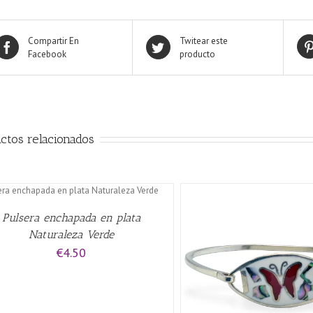
Compartir En
Twitear este
Facebook
producto
ctos relacionados
Pulsera enchapada en plata
Naturaleza Verde
€
4.50
AÑADIR AL CARRITO
/
QUICK VIEW
AÑADIR AL CARRITO
/