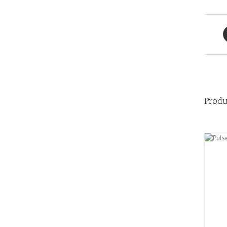
Produ
AÑADIR AL CARRITO
/
QUICK
VIEW