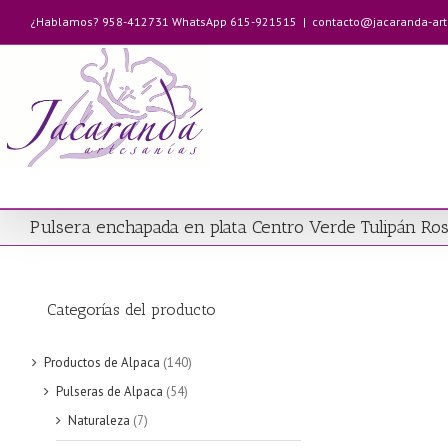
Saltar
¿Hablamos? 958-412731 WhatsApp 615-921515
|
contacto@jacaranda-ar
al
contenido
Pulsera enchapada en plata Centro Verde Tulipán Ro
Categorías del producto
Productos de Alpaca
(140)
Pulseras de Alpaca
(54)
Naturaleza
(7)