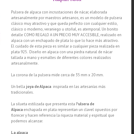
Pulsera de alpaca con incrustaciones de nácar, elaborada
artesanalmente por maestros artesanos, es un modelo de pulsera
clásico muy atractivo y que queda perfecto con cualquier estilo,
clásico o moderno, veraniego u otoñal, es atemporal. Un bonito
detalle COMO REGALO A UN PRECIO MUY ACCESIBLE, realizado en
alpaca con un enchapado de plata lo que lo hace más atractivo.
El cuidado de esta pieza es similar a cualquier pieza realizada en
plata 925. Diseño en alpaca con una piedra natural de nácar
tallada a mano y esmaltes de diferentes colores realizados
artesanalmente.
La corona de la pulsera mide cerca de 35 mm x 20 mm.
Un bella
joya de Alpaca
inspirada en las artesanías más
tradicionales.
La silueta estilizada que presenta esta P
ulsera de
Alpaca
enchapada en plata representan un clavel opuestos por
florecer y hacen referencia la riqueza material y espiritual que
podemos alcanzar.
La alpaca