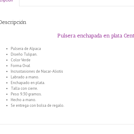
cripción
Descripción
Pulsera enchapada en plata Cent
Pulsera de Alpaca
Pulsera enchapada en plata Naranja Centro Mariposa 
Diseño Tulipan.
Color Verde
Pulsera enchapada en plata Centro Aliotis
Forma Oval
Pulsera enchapada en plata Rojo Centro Mariposa Blanca
Incrustasiones de Nacar-Aliotis
Labrado a mano.
Enchapado en plata.
Talla con cierre.
Peso 9.30 gramos.
Hecho a mano.
Se entrega con bolsa de regalo.