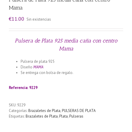
Mama
€
11.00
Sin existencias
Pulsera de Plata 925 media caña con centro
Mama
Pulsera de plata 925
Diseño
MAMA
Se entrega con bolsa de regalo.
Llamador de ángeles labrado
en plata 925 con diseño de margarita en 20 mm
Referencia: 9229
SKU:
9229
Categorías:
Brazaletes de Plata
,
PULSERAS DE PLATA
Etiquetas:
Brazaletes de Plata
,
Plata
,
Pulseras