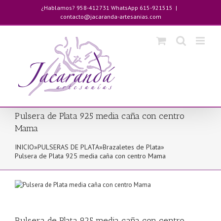
Saltar
¿Hablamos? 958-412731 WhatsApp 615-921515
|
al
contacto@jacaranda-artesanias.com
contenido
Pulsera de Plata 925 media caña con centro
Mama
INICIO
»
PULSERAS DE PLATA
»
Brazaletes de Plata
»
Pulsera de Plata 925 media caña con centro Mama
Pulsera de Plata 925 media caña con centro