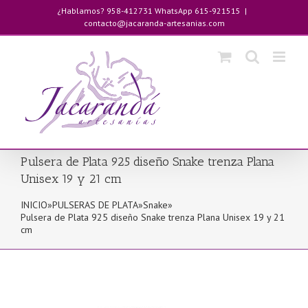
Saltar
¿Hablamos? 958-412731 WhatsApp 615-921515
|
al
contacto@jacaranda-artesanias.com
contenido
Pulsera de Plata 925 diseño Snake trenza Plana
Unisex 19 y 21 cm
INICIO
»
PULSERAS DE PLATA
»
Snake
»
Pulsera de Plata 925 diseño Snake trenza Plana Unisex 19 y 21
cm