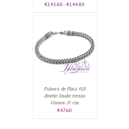
€
143.60
€
144.80
–
CARRITO
/
Pulsera de Plata 925
diseño Snake trenza
Unisex 21 cm
€
47.60