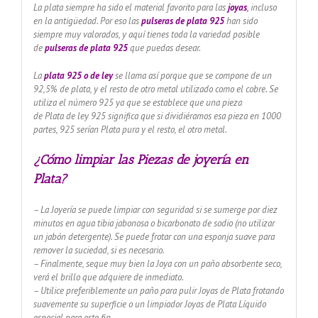
La plata siempre ha sido el material favorito para las
joyas
,
incluso
en la antigüedad. Por eso las
pulseras de plata 925
han sido
siempre muy valorados, y aquí tienes toda la variedad posible
de
pulseras de plata 925
que puedas desear.
La
plata 925 o de ley
se llama así porque que se compone de un
92,5% de plata, y el resto de otro metal utilizado como el cobre. Se
utiliza el número 925 ya que se establece que una pieza
de Plata de ley 925 significa que si dividiéramos esa pieza en 1000
partes, 925 serían Plata pura y el resto, el otro metal.
¿Cómo limpiar las Piezas de joyería en
Plata?
– La Joyería se puede limpiar con seguridad si se sumerge por diez
minutos en agua tibia jabonosa o bicarbonato de sodio (no utilizar
un jabón detergente). Se puede frotar con una esponja suave para
remover la suciedad, si es necesario.
– Finalmente, seque muy bien la Joya con un paño absorbente seco,
verá el brillo que adquiere de inmediato.
– Utilice preferiblemente un paño para pulir Joyas de Plata frotando
suavemente su superficie o un limpiador Joyas de Plata Líquido
especial para este fin.