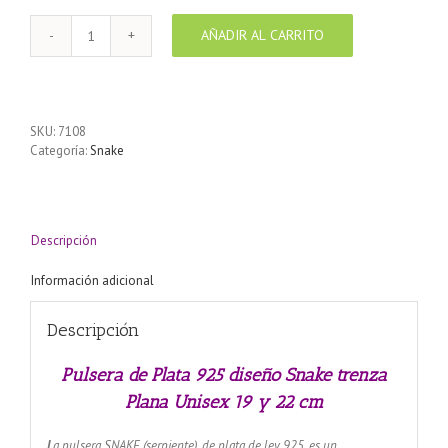
AÑADIR AL CARRITO
Pulsera
de
Plata
925
diseño
SKU:
7108
Snake
Categoría:
Snake
trenza
Plana
Unisex
19
y
Descripción
21
cm
Información adicional
cantidad
Descripción
Pulsera de Plata 925 diseño Snake trenza
Plana Unisex 19 y 22 cm
L
a pulsera SNAKE (serpiente), de plata de ley 925, es un