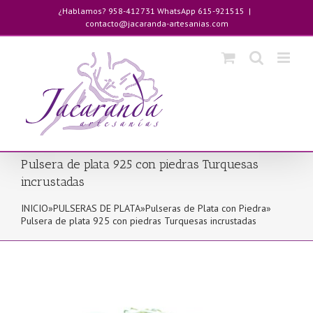
Saltar
¿Hablamos? 958-412731 WhatsApp 615-921515
|
al
contacto@jacaranda-artesanias.com
contenido
Pulsera de plata 925 con piedras Turquesas
incrustadas
INICIO
»
PULSERAS DE PLATA
»
Pulseras de Plata con Piedra
»
Pulsera de plata 925 con piedras Turquesas incrustadas