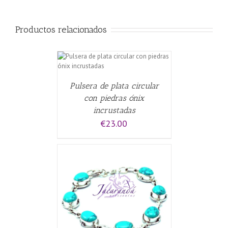
Productos relacionados
ALLES
Pulsera de plata circular
con piedras ónix
incrustadas
€
23.00
CARRITO
/