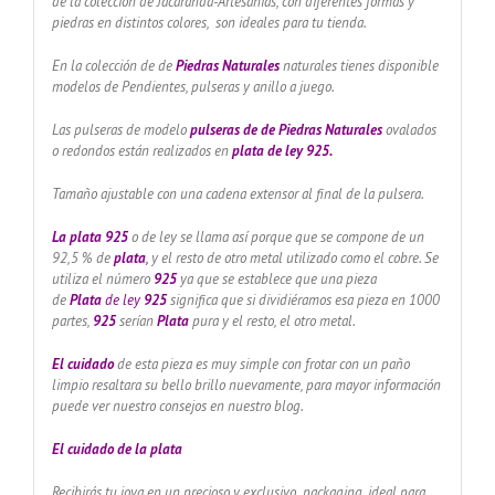
de la colección de Jacarandá-Artesanías, con diferentes formas y
piedras en distintos colores, son ideales para tu tienda.
En la colección de de
Piedras Naturales
naturales tienes disponible
modelos de Pendientes, pulseras y anillo a juego.
Las pulseras de modelo
pulseras de de Piedras Naturales
ovalados
o redondos están realizados en
plata de ley 925.
Tamaño ajustable con una cadena extensor al final de la pulsera.
La plata 925
o de ley se llama así porque que se compone de un
92,5 % de
plata
,
y el resto de otro metal utilizado como el cobre. Se
utiliza el número
925
ya que se establece que una pieza
de
Plata
de ley
925
significa que si dividiéramos esa pieza en 1000
partes,
925
serían
Plata
pura y el resto, el otro metal.
El cuidado
de esta pieza es muy simple con frotar con un paño
limpio resaltara su bello brillo nuevamente, para mayor información
puede ver nuestro consejos en nuestro blog.
El cuidado de
la plata
Recibirás tu joya en un precioso y exclusivo packaging, ideal para