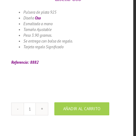
Pulsera de plata 925
Diseño
Oso
Esmaltada a mano
Tamaño Ajustable
Peso 3.90 gramos.
Se entrega con bolsa de regalo.
Tarjeta regalo Significado
Llamador de ángeles labrado en
plata 925 con diseño de margarita en 20 mm
Referencia: 8882
AÑADIR AL CARRITO
Pulsera
de
Plata
925
con