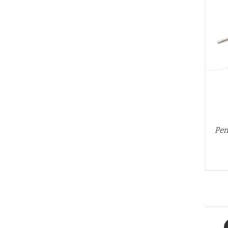
AÑADIR AL CARRITO
/
QUICK VIEW
Pen