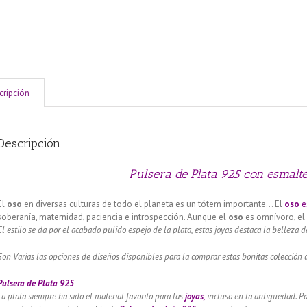
cripción
Descripción
Pulsera de Plata 925 con esmalte
El
oso
en diversas culturas de todo el planeta es un tótem importante… El
oso
e
soberanía, maternidad, paciencia e introspección. Aunque el
oso
es omnívoro, e
El estilo se da por el acabado pulido espejo de la plata, estas joyas destaca la belleza d
Son Varias las opciones de diseños disponibles para la comprar estas bonitas colección 
Pulsera de Plata 925
La plata siempre ha sido el material favorito para las
joyas
,
incluso en la antigüedad. Po