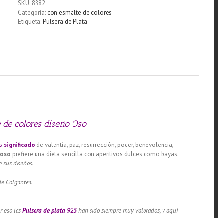
SKU:
8882
esmalte
Categoría:
con esmalte de colores
de
Etiqueta:
Pulsera de Plata
colores
diseño
Oso
cantidad
 de colores diseño Oso
s
significado
de valentía, paz, resurrección, poder, benevolencia,
l
oso
prefiere una dieta sencilla con aperitivos dulces como bayas.
e sus diseños.
de Colgantes.
r eso las
Pulsera
de plata 925
han sido siempre muy valorados, y aquí