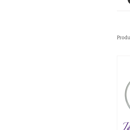
Produ
AÑADIR AL CARRITO
/
QUICK VIEW