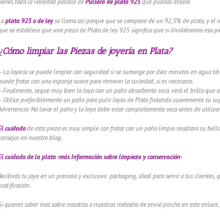
tienes toda la variedad posible de
Pulsera
de plata 925
que puedas desear.
La
plata 925 o de ley
se llama así porque que se compone de un 92,5% de plata, y el re
que se establece que una pieza de Plata de ley 925 significa que si dividiéramos esa pie
¿Cómo limpiar las Piezas de joyería en Plata?
– La Joyería se puede limpiar con seguridad si se sumerge por diez minutos en agua tibi
puede frotar con una esponja suave para remover la suciedad, si es necesario.
– Finalmente, seque muy bien la Joya con un paño absorbente seco, verá el brillo que 
– Utilice preferiblemente un paño para pulir Joyas de Plata frotando suavemente su supe
Advertencia: No lavar el paño y la Joya debe estar completamente seca antes de utilizar
El cuidado
de esta pieza es muy simple con frotar con un paño limpio resaltara su bel
consejos en nuestro blog.
El cuidado de
la plata -más Información sobre limpieza y conservación-
Recibirás tu joya en un precioso y exclusivo packaging, ideal para servir a tus clientes,
cualificación.
Si quieres saber mas sobre nosotros o nuestros métodos de envió pinche en este enlace,