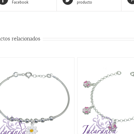
Facebook
producto
ctos relacionados
AÑADIR AL CARRITO
/
QUICK VIEW
AÑADIR AL CARRITO
/