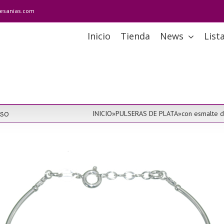
tesanias.com
Inicio
Tienda
News
List
Oso
INICIO
»
PULSERAS DE PLATA
»
con esmalte d