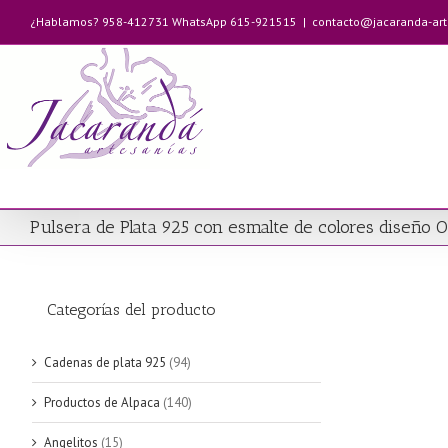
Saltar
¿Hablamos? 958-412731 WhatsApp 615-921515
|
contacto@jacaranda-ar
al
contenido
Pulsera de Plata 925 con esmalte de colores diseño 
Categorías del producto
Cadenas de plata 925
(94)
Productos de Alpaca
(140)
Angelitos
(15)