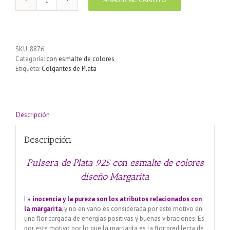
Pulsera
de
Plata
925
con
SKU:
8876
esmalte
Categoría:
con esmalte de colores
de
Etiqueta:
Colgantes de Plata
colores
diseño
Margarita
cantidad
Descripción
Descripción
Pulsera de Plata 925 con esmalte de colores
diseño Margarita
La
inocencia y la pureza son los atributos relacionados con
la margarita
, y no en vano es considerada por este motivo en
una flor cargada de energías positivas y buenas vibraciones. Es
por este motivo por lo que la margarita es la flor predilecta de