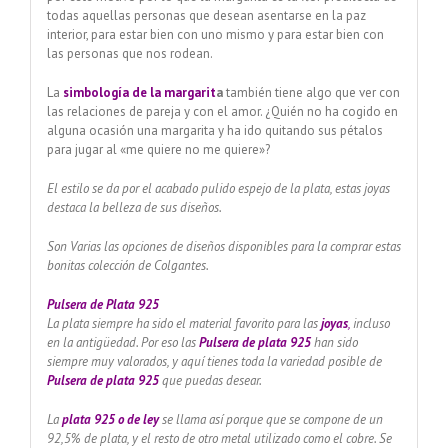
todas aquellas personas que desean asentarse en la paz
interior, para estar bien con uno mismo y para estar bien con
las personas que nos rodean.
La
simbología de la margarit
a
también tiene algo que ver con
las relaciones de pareja y con el amor. ¿Quién no ha cogido en
alguna ocasión una margarita y ha ido quitando sus pétalos
para jugar al «me quiere no me quiere»?
El estilo se da por el acabado pulido espejo de la plata, estas joyas
destaca la belleza de sus diseños.
Son Varias las opciones de diseños disponibles para la comprar estas
bonitas colección de Colgantes.
Pulsera de Plata 925
La plata siempre ha sido el material favorito para las
joyas
,
incluso
en la antigüedad. Por eso las
Pulsera
de plata 925
han sido
siempre muy valorados, y aquí tienes toda la variedad posible de
Pulsera
de plata 925
que puedas desear.
La
plata 925 o de ley
se llama así porque que se compone de un
92,5% de plata, y el resto de otro metal utilizado como el cobre. Se