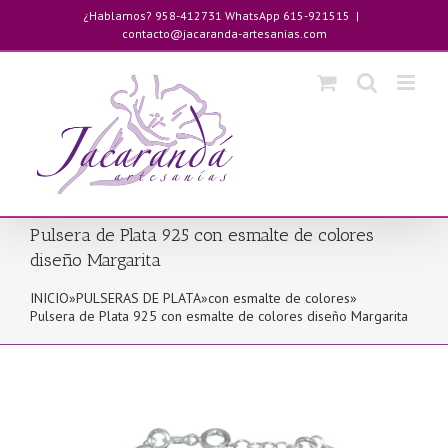
Saltar
¿Hablamos? 958-412731 WhatsApp 615-921515
|
al
contacto@jacaranda-artesanias.com
contenido
Pulsera de Plata 925 con esmalte de colores
diseño Margarita
INICIO
»
PULSERAS DE PLATA
»
con esmalte de colores
»
Pulsera de Plata 925 con esmalte de colores diseño Margarita