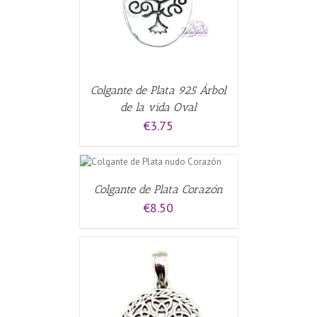
Colgante de Plata 925 Árbol
de la vida Oval
€
3.75
L CARRITO
/
Colgante de Plata Corazón
€
8.50
CARRITO
/