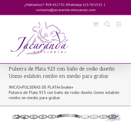
Saltar
¿Hablamos? 958-412731 WhatsApp 615-921515
|
al
contacto@jacaranda-artesanias.com
contenido
Pulsera de Plata 925 con baño de rodio diseño
Uomo eslabón rombo en medio para grabar
INICIO
»
PULSERAS DE PLATA
»
Snake
»
Pulsera de Plata 925 con baño de rodio diseño Uomo eslabón
rombo en medio para grabar