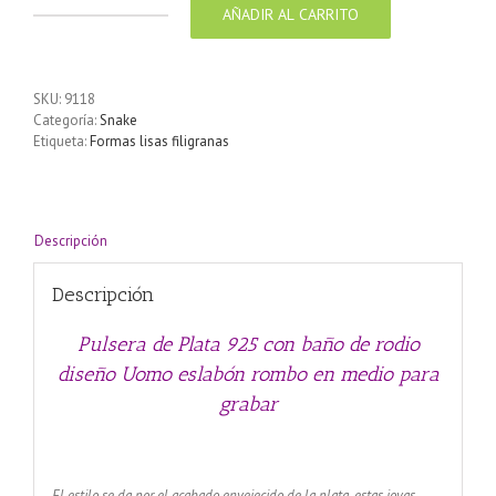
AÑADIR AL CARRITO
Pulsera
de
Plata
925
SKU:
9118
con
Categoría:
Snake
baño
Etiqueta:
Formas lisas filigranas
de
rodio
diseño
Uomo
eslabón
Descripción
rombo
en
Descripción
medio
para
grabar
Pulsera de Plata 925 con baño de rodio
cantidad
diseño Uomo eslabón rombo en medio para
grabar
El estilo se da por el acabado envejecido de la plata, estas joyas