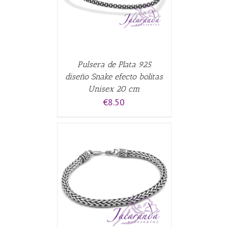
Pulsera de Plata 925
diseño Snake efecto bolitas
Unisex 20 cm
€
8.50
CARRITO
/