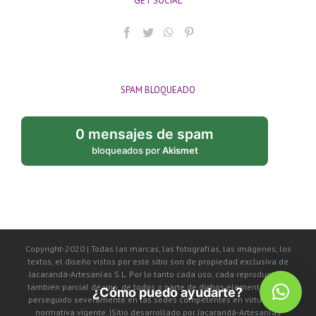
GET SOCIAL
SPAM BLOQUEADO
0 mensajes de spam
bloqueados por
Akismet
Copyright-2020 | Todas las marcas, las fotografías, las imágenes, los
textos, el diseño vistos por este sitio son de propiedad exclusiva de
Jacarandá-Artesanías S.L. Por lo tanto cada uso, cada reproducción
también parcial de uno, de todos o parte de dichos elementos, será
¿Cómo puedo ayudarte?
perseguido severamente en las sedes competentes en virtud de la
normativa vigente. |Sitio desarrollado por Jacarandá-Artesanías