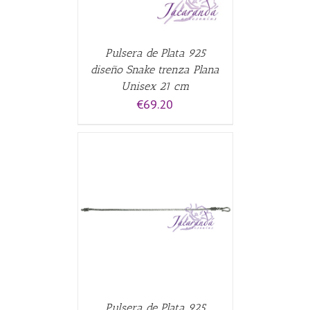
Pulsera de Plata 925
diseño Snake trenza Plana
Unisex 21 cm
€
69.20
ALLES
Pulsera de Plata 925