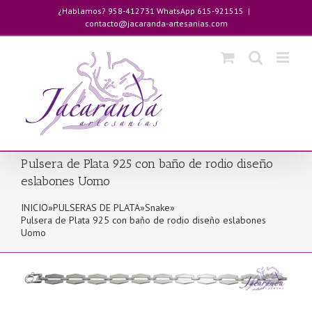
Saltar
¿Hablamos? 958-412731 WhatsApp 615-921515
|
al
contacto@jacaranda-artesanias.com
contenido
Pulsera de Plata 925 con baño de rodio diseño
eslabones Uomo
INICIO
»
PULSERAS DE PLATA
»
Snake
»
Pulsera de Plata 925 con baño de rodio diseño eslabones
Uomo