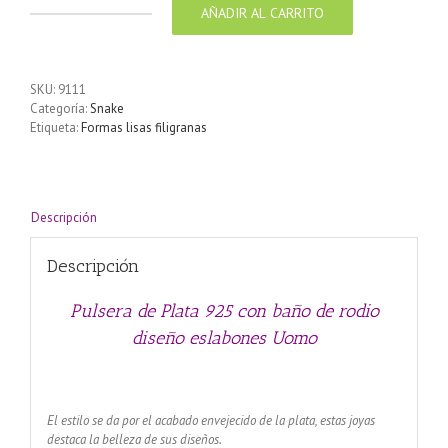
AÑADIR AL CARRITO
Pulsera
de
Plata
925
SKU:
9111
con
Categoría:
Snake
baño
Etiqueta:
Formas lisas filigranas
de
rodio
diseño
eslabones
Uomo
Descripción
cantidad
Descripción
Pulsera de Plata 925 con baño de rodio
diseño eslabones Uomo
El estilo se da por el acabado envejecido de la plata, estas joyas
destaca la belleza de sus diseños.