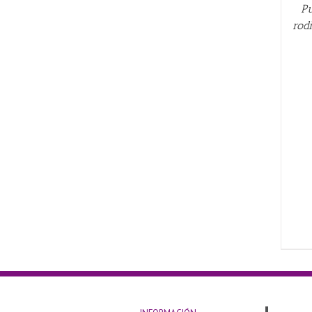
Pu
rod