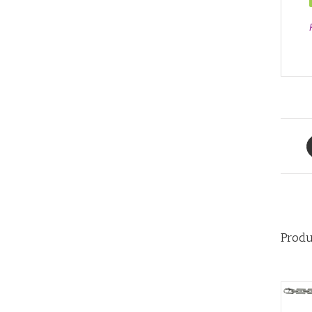
Produ
AÑADIR AL CARRITO
/
QUICK VIEW