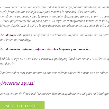
– La Joyería se puede limpiar con seguridad si se sumerge por diez minutos en agua tibi
puede frotar con una esponja suave para remover la suciedad, si es necesario.
– Finalmente, seque muy bien la Joya con un paño absorbente seco, verá el brillo que 
– Utilice preferiblemente un paño para pulir Joyas de Plata frotando suavemente su supe
Advertencia: No lavar el paño y la Joya debe estar completamente seca antes de utilizar
El cuidado
de esta pieza es muy simple con frotar con un paño limpio resaltara su bel
consejos en nuestro blog.
El cuidado de
la plata -más Información sobre limpieza y conservación-
Recibirás tu joya en un precioso y exclusivo packaging, ideal para servir a tus clientes,
cualificación.
Si quieres saber mas sobre nosotros o nuestros métodos de envió pinche en este enlace,
¿Necesitas ayuda?
Nuestro equipo de Servicio al Cliente esta listo para ayudarte en cualquier solicitud que
SERVICIO AL CLIENTE