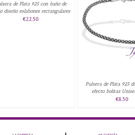
lsera de Plata 925 con baño de
io diseño eslabones rectangulares
€
22.50
AÑADIR AL CARRITO
/
QUICK VIEW
Pulsera de Plata 925 d
efecto bolitas Unis
€
8.50