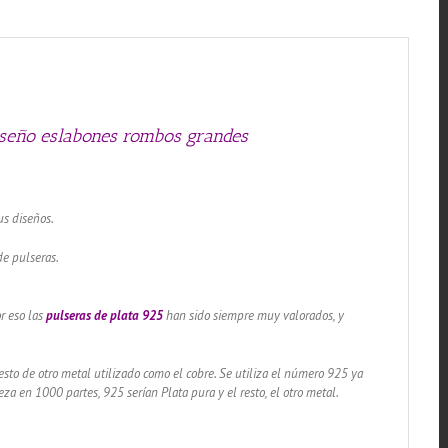
rombos
grandes
cantidad
iseño eslabones rombos grandes
us diseños.
de pulseras.
r eso las
pulseras de plata 925
han sido siempre muy valorados, y
sto de otro metal utilizado como el cobre. Se utiliza el número 925 ya
za en 1000 partes, 925 serían Plata pura y el resto, el otro metal.