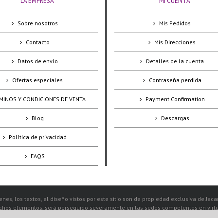
LA EMPRESA
MI CUENTA
Sobre nosotros
Mis Pedidos
Contacto
Mis Direcciones
Datos de envío
Detalles de la cuenta
Ofertas especiales
Contraseña perdida
MINOS Y CONDICIONES DE VENTA
Payment Confirmation
Blog
Descargas
Política de privacidad
FAQS
nes, los textos, el diseño vistos por este sitio son de propiedad exclusiva de Jac
ichos elementos, será perseguido severamente en las sedes competentes en virtud 