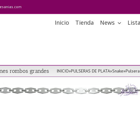
tesanias.com
Inicio
Tienda
News
List
bones rombos grandes
INICIO
»
PULSERAS DE PLATA
»
Snake
»
Pulsera