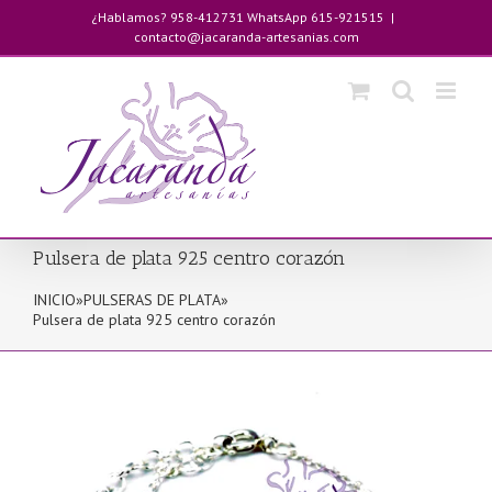
Saltar
¿Hablamos? 958-412731 WhatsApp 615-921515
|
al
contacto@jacaranda-artesanias.com
contenido
Pulsera de plata 925 centro corazón
INICIO
»
PULSERAS DE PLATA
»
Pulsera de plata 925 centro corazón