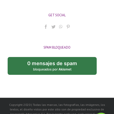
GET SOCIAL
SPAM BLOQUEADO
0 mensajes de spam
bloqueados por
Akismet
Copyright-2020 | Todas las marcas, las fotografías, las imágenes, los
textos, el diseño vistos por este sitio son de propiedad exclusiva de
Jacarandá-Artesanías S.L. Por lo tanto cada uso, cada reproducción