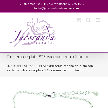
Saltar
¿Hablamos? 958-412731 WhatsApp 615-921515
|
al
contacto@jacaranda-artesanias.com
contenido
Pulsera de plata 925 cadena centro Infinito
INICIO
»
PULSERAS DE PLATA
»
Pulseras cadena de plata con
centros
»
Pulsera de plata 925 cadena centro Infinito