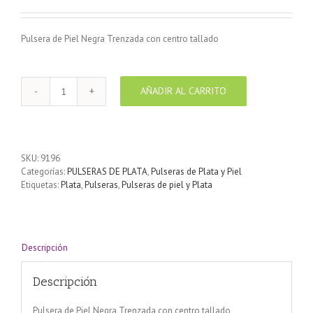
Pulsera de Piel Negra Trenzada con centro tallado
AÑADIR AL CARRITO
Pulsera
de
Piel
Negra
Trenzada
SKU:
9196
con
Categorías:
PULSERAS DE PLATA
,
Pulseras de Plata y Piel
centro
Etiquetas:
Plata
,
Pulseras
,
Pulseras de piel y Plata
tallado
cantidad
Descripción
Descripción
Pulsera de Piel Negra Trenzada con centro tallado