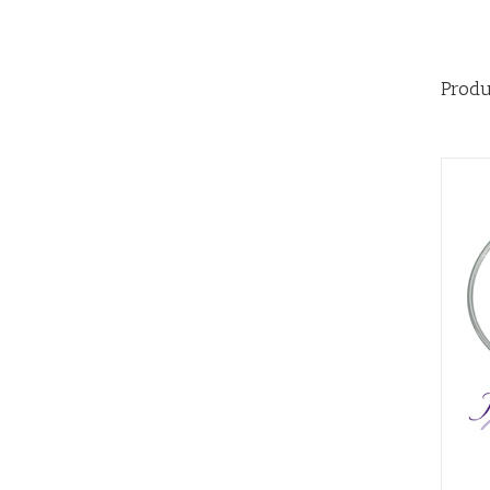
Produ
AÑADIR AL CARRITO
/
QUICK VIEW