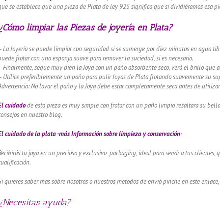
que se establece que una pieza de Plata de ley 925 significa que si dividiéramos esa pie
¿Cómo limpiar las Piezas de joyería en Plata?
– La Joyería se puede limpiar con seguridad si se sumerge por diez minutos en agua tibi
puede frotar con una esponja suave para remover la suciedad, si es necesario.
– Finalmente, seque muy bien la Joya con un paño absorbente seco, verá el brillo que 
– Utilice preferiblemente un paño para pulir Joyas de Plata frotando suavemente su supe
Advertencia: No lavar el paño y la Joya debe estar completamente seca antes de utilizar
El cuidado
de esta pieza es muy simple con frotar con un paño limpio resaltara su bel
consejos en nuestro blog.
El cuidado de
la plata -más Información sobre limpieza y conservación-
Recibirás tu joya en un precioso y exclusivo packaging, ideal para servir a tus clientes,
cualificación.
Si quieres saber mas sobre nosotros o nuestros métodos de envió pinche en este enlace,
¿Necesitas ayuda?