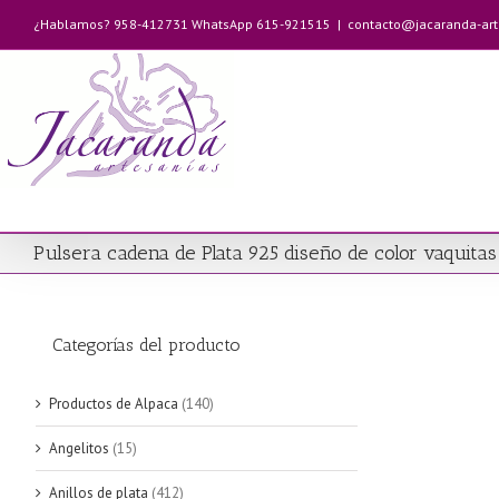
Saltar
¿Hablamos? 958-412731 WhatsApp 615-921515
|
contacto@jacaranda-ar
al
contenido
Pulsera cadena de Plata 925 diseño de color vaquitas
Categorías del producto
Productos de Alpaca
(140)
Angelitos
(15)
Anillos de plata
(412)