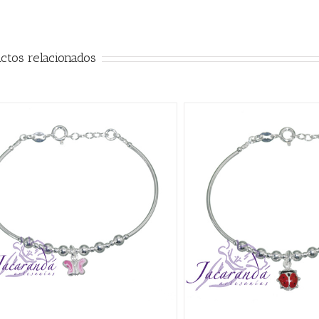
ctos relacionados
AÑADIR AL CARRITO
/
QUICK VIEW
AÑADIR AL CARRITO
/