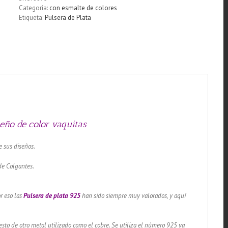
diseño
Categoría:
con esmalte de colores
de
Etiqueta:
Pulsera de Plata
color
vaquitas
cantidad
eño de color vaquitas
e sus diseños.
de Colgantes.
r eso las
Pulsera
de plata 925
han sido siempre muy valorados, y aquí
sto de otro metal utilizado como el cobre. Se utiliza el número 925 ya