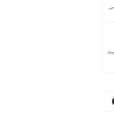
AÑADIR AL CARRITO
/
QUICK VIEW
Pen