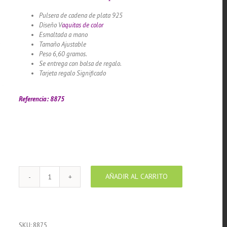
Pulsera de cadena de plata 925
Diseño V
aquitas de color
Esmaltada a mano
Tamaño Ajustable
Peso 6,60 gramos.
Se entrega con bolsa de regalo.
Tarjeta regalo Significado
Llamador de ángeles labrado en
plata 925 con diseño de margarita en 20 mm
Referencia: 8875
AÑADIR AL CARRITO
Pulsera
cadena
de
Plata
925
SKU:
8875