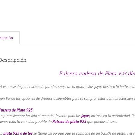
cripción
Descripción
Pulsera cadena de Plata 925 dis
El estilo se da por el acabado pulido espejo de la plata, estas joyas destaca la belleza d
Son Varias las opciones de diseños disponibles para la comprar estas bonitas colección 
Pulsera de Plata 925
La plata siempre ha sido el material favorito para las
joyas
,
incluso en la antigüedad. Po
tienes toda la variedad posible de
Pulsera
de plata 925
que puedas desear.
La
plata 925 o de ley
se llama así porque que se compone de un 92,5% de plata, y el re