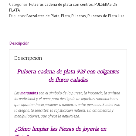
925
Categorías:
Pulseras cadena de plata con centros
,
PULSERAS DE
con
PLATA
colgantes
Etiquetas:
Brazaletes de Plata
,
Plata
,
Pulseras
,
Pulseras de Plata Lisa
de
flores
caladas
cantidad
Descripción
Descripción
Pulsera cadena de plata 925 con colgantes
de flores caladas
Las
margaritas
son el símbolo de la pureza, la inocencia, la amistad
incondicional y el amor puro desligado de aquellas connotaciones
que apunten hacia pasiones o romances entre personas. Simbolizan
la alegría, la sencillez, la sofisticación natural, sin ornamentos y
manipulaciones, que ofrece la naturaleza.
¿Cómo limpiar las Piezas de joyería en