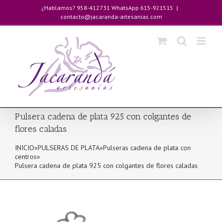
Saltar
¿Hablamos? 958-412731 WhatsApp 615-921515
|
al
contacto@jacaranda-artesanias.com
contenido
Pulsera cadena de plata 925 con colgantes de
flores caladas
INICIO
»
PULSERAS DE PLATA
»
Pulseras cadena de plata con
centros
»
Pulsera cadena de plata 925 con colgantes de flores caladas