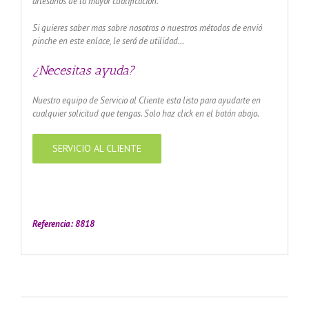
artesanos de la mayor cualificación.
Si quieres saber mas sobre nosotros o nuestros métodos de envió
pinche en este enlace, le será de utilidad…
¿Necesitas ayuda?
Nuestro equipo de Servicio al Cliente esta listo para ayudarte en
cualquier solicitud que tengas. Solo haz click en el botón abajo.
SERVICIO AL CLIENTE
amador de ángeles labrado en plata 925 con diseño de
margarita en 20 mm
Referencia: 8818