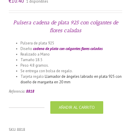
€
10.40
1 disponibles
Pulsera cadena de plata 925 con colgantes de
flores caladas
Pulsera de plata 925
Diseño
cadena de plata con colgantes flores caladas
Realizado a Mano
Tamaño 18.5
Peso 4.8 gramos.
Se entrega con bolsa de regalo.
Tarjeta regalo
Llamador de ángeles labrado en plata 925 con
diseño de margarita en 20 mm
Referencia:
8818
AÑADIR AL CARRITO
Pulsera
cadena
de
plata
SKU:
8818