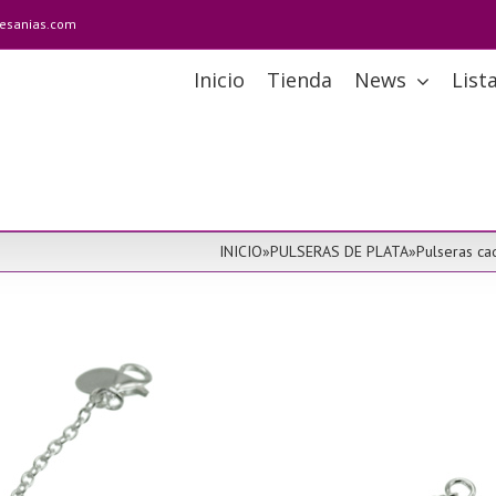
tesanias.com
Inicio
Tienda
News
List
INICIO
»
PULSERAS DE PLATA
»
Pulseras ca