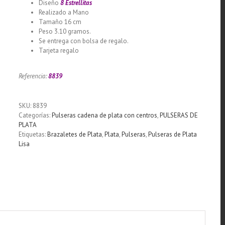
Diseño
8 Estrellitas
Realizado a Mano
Tamaño 16 cm
Peso 3.10 gramos.
Se entrega con bolsa de regalo.
Tarjeta regalo
Llamador de ángeles labrado en plata 925
con diseño de margarita en 20 mm
Referencia:
8839
SKU:
8839
Categorías:
Pulseras cadena de plata con centros
,
PULSERAS DE
PLATA
Etiquetas:
Brazaletes de Plata
,
Plata
,
Pulseras
,
Pulseras de Plata
Lisa