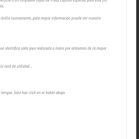
rficie o un limpiador Joyas de Plata Líquido especial para este fin.
lo.
lo brillo nuevamente, para mayor información puede ver nuestro
 que identifica cada joya realizada a mano por artesanos de la mayor
 le será de utilidad…
 tengas. Solo haz click en el botón abajo.