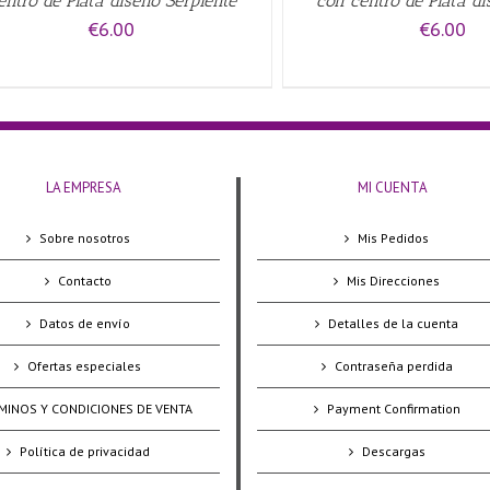
entro de Plata diseño Serpiente
con centro de Plata d
€
6.00
€
6.00
LA EMPRESA
MI CUENTA
Sobre nosotros
Mis Pedidos
Contacto
Mis Direcciones
Datos de envío
Detalles de la cuenta
Ofertas especiales
Contraseña perdida
MINOS Y CONDICIONES DE VENTA
Payment Confirmation
Política de privacidad
Descargas