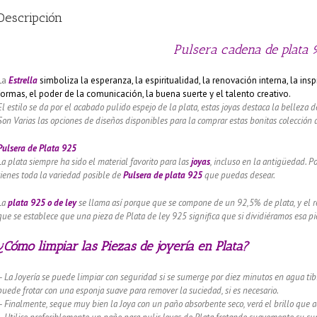
Descripción
Pulsera cadena de plata 9
La
Estrella
simboliza la esperanza, la espiritualidad, la renovación interna, la insp
formas, el poder de la comunicación, la buena suerte y el talento creativo.
El estilo se da por el acabado pulido espejo de la plata, estas joyas destaca la belleza d
Son Varias las opciones de diseños disponibles para la comprar estas bonitas colección 
Pulsera de Plata 925
La plata siempre ha sido el material favorito para las
joyas
, incluso en la antigüedad. P
tienes toda la variedad posible de
Pulsera de plata 925
que puedas desear.
La
plata 925 o de ley
se llama así porque que se compone de un 92,5% de plata, y el re
que se establece que una pieza de Plata de ley 925 significa que si dividiéramos esa pie
¿Cómo limpiar las Piezas de joyería en Plata?
– La Joyería se puede limpiar con seguridad si se sumerge por diez minutos en agua tibi
puede frotar con una esponja suave para remover la suciedad, si es necesario.
– Finalmente, seque muy bien la Joya con un paño absorbente seco, verá el brillo que 