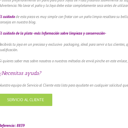
– Utilice preferiblemente un paño para pulir Joyas de Plata frotando suavemente su supe
Advertencia: No lavar el paño y la Joya debe estar completamente seca antes de utilizar
El cuidado
de esta pieza es muy simple con frotar con un paño limpio resaltara su bel
consejos en nuestro blog.
El cuidado de
la plata -más Información sobre limpieza y conservación-
Recibirás tu joya en un precioso y exclusivo packaging, ideal para servir a tus clientes,
cualificación.
Si quieres saber mas sobre nosotros o nuestros métodos de envió pinche en este enlace,
¿Necesitas ayuda?
Nuestro equipo de Servicio al Cliente esta listo para ayudarte en cualquier solicitud que
SERVICIO AL CLIENTE
amador de ángeles labrado en plata 925 con diseño de margarita en 20 mm
Referencia: 8839