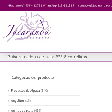
Saltar
¿Hablamos? 958-412731 WhatsApp 615-921515
|
contacto@jacaranda-ar
al
contenido
Pulsera cadena de plata 925 8 estrellitas
Categorías del producto
Productos de Alpaca
(140)
Angelitos
(15)
Anillos de plata
(412)