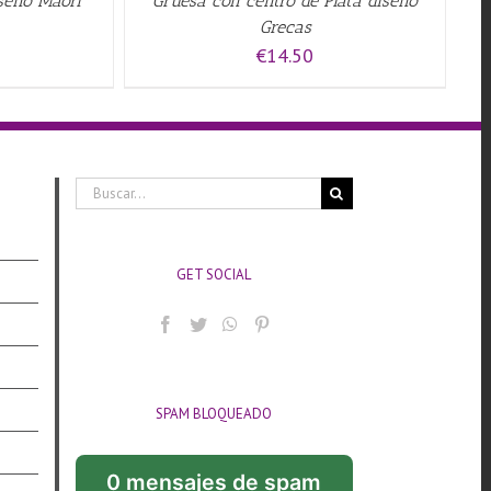
iseño Maori
Gruesa con centro de Plata diseño
Grecas
€
14.50
Buscar:
GET SOCIAL
SPAM BLOQUEADO
0 mensajes de spam