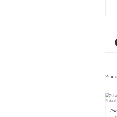
Produ
AÑADIR AL CARRITO
/
QUICK VIEW
Pul