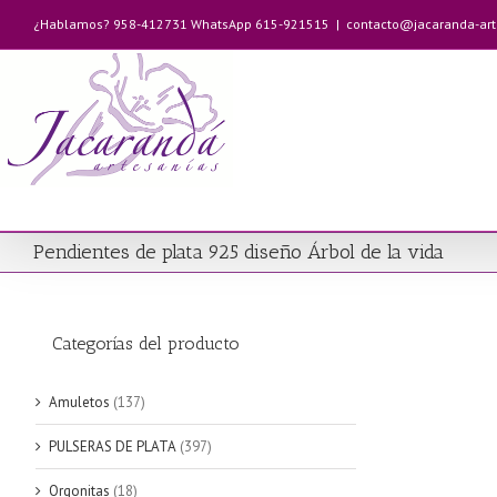
Saltar
¿Hablamos? 958-412731 WhatsApp 615-921515
|
contacto@jacaranda-ar
al
contenido
Pendientes de plata 925 diseño Árbol de la vida
Categorías del producto
Amuletos
(137)
PULSERAS DE PLATA
(397)
Orgonitas
(18)