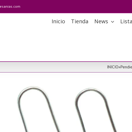
tesanias.com
Inicio
Tienda
News
List
INICIO
»
Pendie