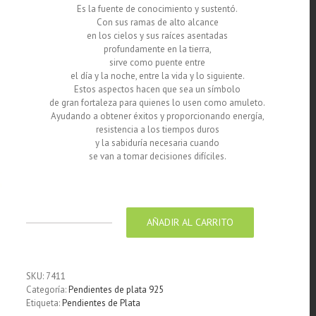
Es la fuente de conocimiento y sustentó.
Con sus ramas de alto alcance
en los cielos y sus raíces asentadas
profundamente en la tierra,
sirve como puente entre
el día y la noche, entre la vida y lo siguiente.
Estos aspectos hacen que sea un símbolo
de gran fortaleza para quienes lo usen como amuleto.
Ayudando a obtener éxitos y proporcionando energía,
resistencia a los tiempos duros
y la sabiduría necesaria cuando
se van a tomar decisiones difíciles.
Pendientes de plata 925 diseño Árbol de la vida
AÑADIR AL CARRITO
Pendientes
de
plata
925
SKU:
7411
diseño
Categoría:
Pendientes de plata 925
Árbol
Etiqueta:
Pendientes de Plata
de