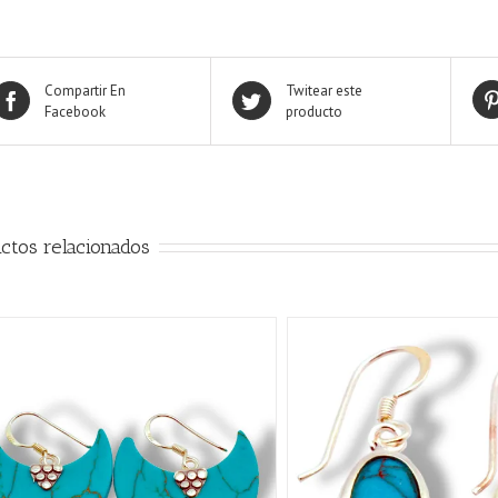
Compartir En
Twitear este
Facebook
producto
ctos relacionados
AÑADIR AL CARRITO
/
AÑADIR AL CARRITO
/
QUICK VIEW