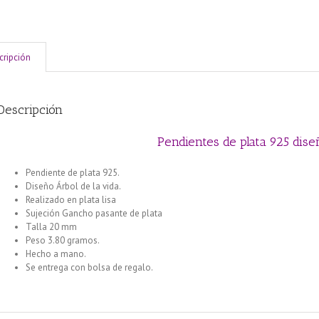
cripción
Descripción
Pendientes de plata 925 dise
Pendiente de plata 925.
Diseño Árbol de la vida.
Realizado en plata lisa
Sujeción Gancho pasante de plata
Pulsera enchapada en plata Centro Ve
Talla 20 mm
Pulsera enchapada en plata Centro rosa Margarita Verde
Peso 3.80 gramos.
Pendiente Plata 925 realizado en Coral esponja
Hecho a mano.
Pendiente Plata 925 realizado en Coral esponja
Se entrega con bolsa de regalo.