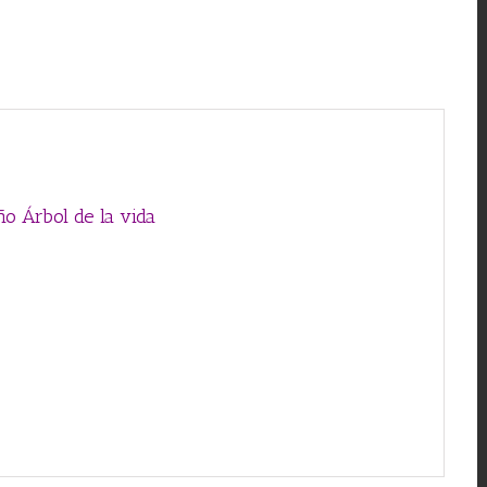
la
vida
cantidad
ño Árbol de la vida
rde Tulipán Rosa