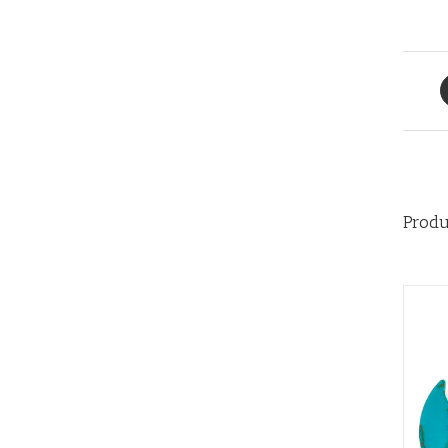
Produ
AÑADIR AL CARRITO
/
QUICK VIEW