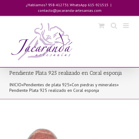
Saltar
¿Hablamos? 958-412731 WhatsApp 615-921515
|
al
contacto@jacaranda-artesanias.com
contenido
Pendiente Plata 925 realizado en Coral esponja
INICIO
»
Pendientes de plata 925
»
Con piedras y minerales
»
Pendiente Plata 925 realizado en Coral esponja