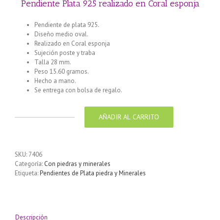
Pendiente Plata 925 realizado en Coral esponja
Pendiente de plata 925.
Diseño medio oval.
Realizado en Coral esponja
Sujeción poste y traba
Talla 28 mm.
Peso 15.60 gramos.
Hecho a mano.
Se entrega con bolsa de regalo.
AÑADIR AL CARRITO
Pendiente
Plata
925
realizado
SKU:
7406
en
Categoría:
Con piedras y minerales
Coral
Etiqueta:
Pendientes de Plata piedra y Minerales
esponja
cantidad
Descripción