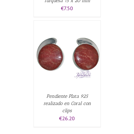
Turquesa 15 x 20 mm
€
7.50
CARRITO
/
Pendiente Plata 925
realizado en Coral con
clips
€
26.20