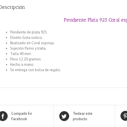
Descripción
Pendiente Plata 925 Coral es
Pendiente de plata 925.
Diseño Gota rustico.
Pendiente Plata 925 realizado en Coral esponja
Realizado en Coral esponja
Pendiente Plata 925 realizado en Coral espo
Sujeción Perno y traba
Pulsera enchapada en plata Centro rosa Margarita
Talla 40 mm.
Pulsera enchapada en plata Centro Verde Tulipán Rosa
Peso 12.20 gramos.
Pulsera enchapada en plata Centro Azul Tulipán Nac
Hecho a mano.
Se entrega con bolsa de regalo.
Compartir En
Twitear este
Facebook
producto