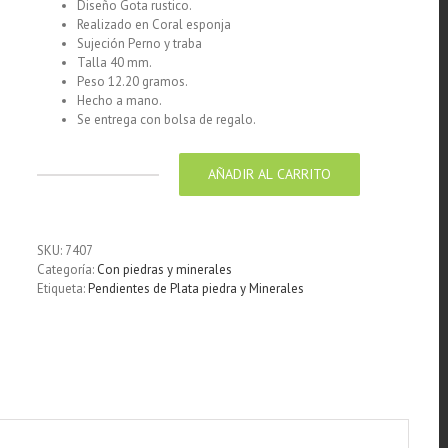
Diseño Gota rustico.
Realizado en Coral esponja
Sujeción Perno y traba
Talla 40 mm.
Peso 12.20 gramos.
Hecho a mano.
Se entrega con bolsa de regalo.
AÑADIR AL CARRITO
Pendiente
Plata
925
Coral
SKU:
7407
esponja
Categoría:
Con piedras y minerales
gota
Etiqueta:
Pendientes de Plata piedra y Minerales
rustico
cantidad