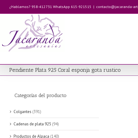
Saltar
¿Hablamos? 958-412731 WhatsApp 615-921515
|
contacto@jacaranda-ar
al
contenido
Pendiente Plata 925 Coral esponja gota rustico
Categorías del producto
Colgantes
(391)
Cadenas de plata 925
(94)
Productos de Alpaca
(140)