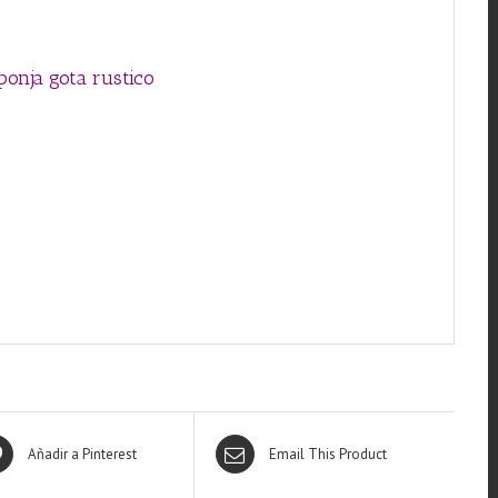
ponja gota rustico
nja
 Verde
ar
Añadir a Pinterest
Email This Product