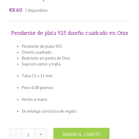
€
8.60
7 disponibles
Pendiente de plata 925 diseño cuadrado en Onix
Pendiente de plata 925.
Diseño cuadrado.
Realizado en piedra de Onix
Sujeción perno y traba
Pulsera enchapada en plata Centro
Verde Tulipán Rosa
Talla 15 x 15 mm.
Pulsera enchapada en plata Centro rosa
Margarita Verde
Peso 6.00 gramos.
Pendiente Plata 925 realizado en Coral
esponja
Hecho a mano.
Pendiente Plata 925 realizado en Coral
esponja
Se entrega con bolsa de regalo.
AÑADIR AL CARRITO
Pendiente