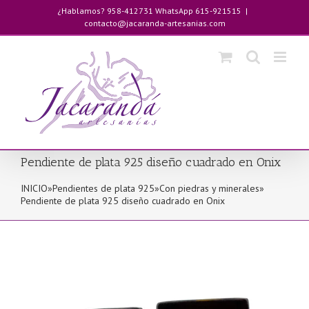
Saltar
¿Hablamos? 958-412731 WhatsApp 615-921515
|
al
contacto@jacaranda-artesanias.com
contenido
Pendiente de plata 925 diseño cuadrado en Onix
INICIO
»
Pendientes de plata 925
»
Con piedras y minerales
»
Pendiente de plata 925 diseño cuadrado en Onix