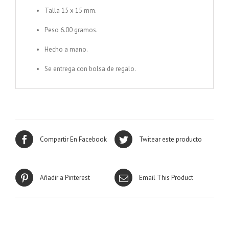
Centro Verde Tulipán Rosa
Talla 15 x 15 mm.
Pulsera enchapada en plata Centro
rosa Margarita Verde
Peso 6.00 gramos.
Pendiente Plata 925 realizado en
Coral esponja
Hecho a mano.
Pendiente Plata 925 realizado en Coral
esponja
Se entrega con bolsa de regalo.
Compartir En Facebook
Twitear este producto
Añadir a Pinterest
Email This Product