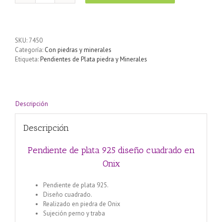
de
plata
925
diseño
SKU:
7450
cuadrado
Categoría:
Con piedras y minerales
en
Etiqueta:
Pendientes de Plata piedra y Minerales
Onix
cantidad
Descripción
Descripción
Pendiente de plata 925 diseño cuadrado en
Onix
Pendiente de plata 925.
Diseño cuadrado.
Realizado en piedra de Onix
Sujeción perno y traba
Pulsera enchapada en plata